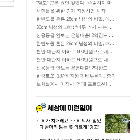
"AI가 치매래요"…'AI 의사' 믿었
다 골머리 앓는 美 의료계 '경고'