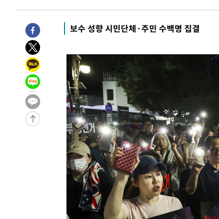
태 후임
-1650초 전 >
[속보]국힘 윤리위, '돌려차기 발언' 진종오·서범수 징계 
50분 전 >
[속보] 7월 중국 수출 23.9%↑ 수입 27.5%↑…무역총액 25
보수 성향 시민단체·주민 수백명 집결
-31971초 전 >
[속보] 미 사업체, 일자리 7월에 2.3만 개 줄어…실업률은
↓
-27834초 전 >
[속보]이 대통령 "부동산 공급 기존 사고방식 매달리지 
실천"
-26919초 전 >
이란, "오만과 '중앙 단일 루트' 합의…북쪽 인바운드·남
운드는 임시"
-18487초 전 >
"낮 기온 소폭 하락"…수도권 폭염중대경보, 폭염경보로
-18451초 전 >
[속보]이 대통령, '호우피해' 안동·의성 관할 4개 면 특
선포
-18414초 전 >
[단독]중수청 지원 검사들, 정원 초과 시 낮은 계급 임용
갈 수도
-16385초 전 >
낮 최고 37도 찜통더위…곳곳 소나기·강원 많은 비[내일
-14691초 전 >
SK하이닉스, 용인·청주 팹에 54조 투자…"AI 메모리 수
응"
-11547초 전 >
여자배구 이재영·이다영 자매, 아제르바이잔 투란VC 입
-10800초 전 >
외국인 심판 성 접대 7경기 들여다보니…한국 축구 '5승 2
-10534초 전 >
[속보]코스닥, 2.86포인트(0.36%) 내린 798.81마감
-10487초 전 >
[속보]코스피, 6200선 약보합…0.60% 내린 6258.77에
-10467초 전 >
[속보]원·달러 환율, 7.7원 내린 1416.1원 마감
-10356초 전 >
[속보] 노원서 40.1도 관측…서울, 2018년 이후 첫 40도