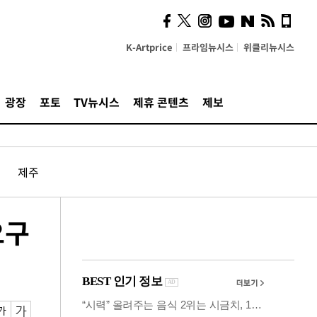
시, 스마트폰 액세서리에
NFC 더했다
K-Artprice
프라임뉴시스
위클리뉴시스
광장
포토
TV뉴시스
제휴 콘텐츠
제보
제주
요구