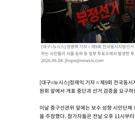
-7446초 전 >
[속보]종합특검, '계엄 수용공간 확보' 신용해 前교정본부
-6319초 전 >
외신들도 주목한 韓축구 파문…"국민적 공분에 수사 재개"
-6290초 전 >
11시간 압수수색에 성접대 파문까지…'쑥대밭' 된 축구협
-5312초 전 >
[속보]규제합리화위원회 부위원장에 김태유 서울대 공대 
태 후임
-1670초 전 >
[속보]국힘 윤리위, '돌려차기 발언' 진종오·서범수 징계 
[대구=뉴시스] 정병혁 기자 = 제9회 전국동시지방선
50분 전 >
[속보] 7월 중국 수출 23.9%↑ 수입 27.5%↑…무역총액 25
하는 시민들이 서울 송파 등 일부 투표소에서 발생한 투
2026.06.04.
jhope@newsis.com
[대구=뉴시스]정재익 기자 = 제9회 전국동
원회 앞에서 개표 중단과 선거 검증을 요구하
이날 중구선관위 앞에는 보수 성향 시민단체 
을 주장했다. 참가자들은 전날 오후 11시부터