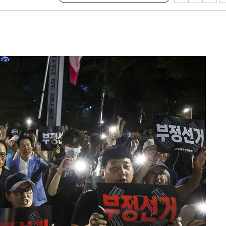
절차 개시
.3%↑
 4.1%로
말고 과감히
쪽 아웃바
 하향
별재난지역
…희망지 못
날씨]
요 선제 대
단
무'
 마쳐