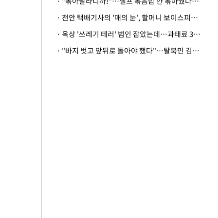
· "볶아달라니까!"…셀프 볶음밥 안 볶아줬다고 사장 폭행한 손님
· 천안 택배기사의 '매의 눈', 할머니 보이스피싱 피해 막아
· 옥상 '쓰레기 테러' 범인 잡았는데…과태료 3만원 처분에 숙박업주 허탈
· "바지 벗고 앞뒤로 돌아야 했다"…탈북민 김서아, 기쁨조 검사 수치심 회상