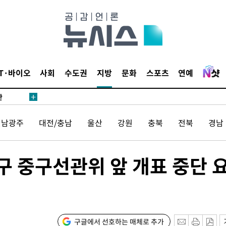
쪽 아웃바
 하향
별재난지역
…희망지 못
날씨]
IT·바이오
사회
수도권
지방
문화
스포츠
연예
요 선제 대
단
무'
전남광주
대전/충남
울산
강원
충북
전북
경남
 마쳐
 중구선관위 앞 개표 중단 
장 기소
회
구글에서 선호하는 매체로 추가
교수…이병