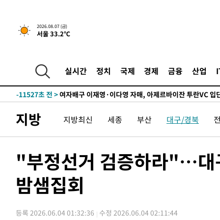
실천"
-26899초 전 >
이란, "오만과 '중앙 단일 루트' 합의…북쪽 인바운드·남
운드는 임시"
-18467초 전 >
"낮 기온 소폭 하락"…수도권 폭염중대경보, 폭염경보로
2026.08.07 (금)
서울 33.2℃
-18431초 전 >
[속보]이 대통령, '호우피해' 안동·의성 관할 4개 면 특
선포
-18394초 전 >
[단독]중수청 지원 검사들, 정원 초과 시 낮은 계급 임용
갈 수도
-16365초 전 >
낮 최고 37도 찜통더위…곳곳 소나기·강원 많은 비[내일
실시간
정치
국제
경제
금융
산업
-14671초 전 >
SK하이닉스, 용인·청주 팹에 54조 투자…"AI 메모리 수
응"
-11527초 전 >
여자배구 이재영·이다영 자매, 아제르바이잔 투란VC 입
-10780초 전 >
외국인 심판 성 접대 7경기 들여다보니…한국 축구 '5승 2
지방
지방최신
세종
부산
대구/경북
-10514초 전 >
[속보]코스닥, 2.86포인트(0.36%) 내린 798.81마감
-10467초 전 >
[속보]코스피, 6200선 약보합…0.60% 내린 6258.77에
-10447초 전 >
[속보]원·달러 환율, 7.7원 내린 1416.1원 마감
"부정선거 검증하라"…대구
-10336초 전 >
[속보] 노원서 40.1도 관측…서울, 2018년 이후 첫 40도
밤샘집회
-7426초 전 >
[속보]종합특검, '계엄 수용공간 확보' 신용해 前교정본부
-6299초 전 >
외신들도 주목한 韓축구 파문…"국민적 공분에 수사 재개"
-6270초 전 >
11시간 압수수색에 성접대 파문까지…'쑥대밭' 된 축구협
등록 2026.06.04 01:32:36
수정 2026.06.04 02:11:44
-5292초 전 >
[속보]규제합리화위원회 부위원장에 김태유 서울대 공대 