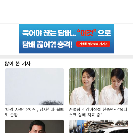
많이 본 기사
'마약 자숙' 유아인, 남사친과 볼뽀
손떨림 건강이상설 한승연…"목디
뽀 근황
스크 심해 치료 중"