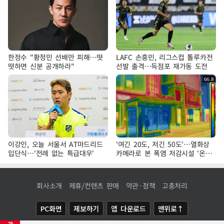
한정수 "황정민 선배만 피해…떳
LAFC 손흥민, 리그스컵 톨루카전
떳하면 신분 공개하라"
선발 출격…득점포 재가동 도전
이강인, 오늘 서울서 AT마드리드
'여긴 20도, 저긴 50도'…열화상
입단식…'전례 없는 특급대우'
카메라로 본 폭염 저감시설 '온도
차'
회사소개
제휴/컨텐츠 판매
약관·정책
고충처리
PC화면
제보하기
앱 다운로드
맨위로↑