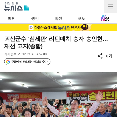
메인
랭킹
섹션
포토
괴산군수 '삼세판' 리턴매치 승자 송인헌…
재선 고지(종합)
기사등록
2026/06/04 04:57:08
가
가
구글에서 선호하는 매체로 추가