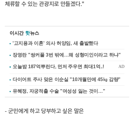
체류할 수 있는 관광지로 만들겠다."
이시간
핫
뉴스
'고지용과 이혼' 의사 허양임, 새 출발했다
장영란 "쌍커풀 3번 밖에…왜 성형미인이라고 하냐"
다이어트 주사 맞은 이순실 "10개월만에 45㎏ 감량"
유혜정, 자궁적출 수술 "여성성 잃는 것이…"
- 군민에게 하고 당부하고 싶은 말은