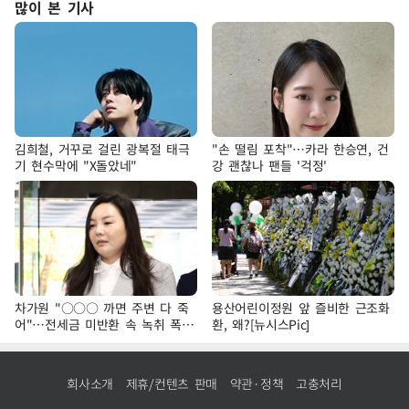
많이 본 기사
김희철, 거꾸로 걸린 광복절 태극
"손 떨림 포착"…카라 한승연, 건
기 현수막에 "X돌았네"
강 괜찮나 팬들 '걱정'
차가원 "○○○ 까면 주변 다 죽
용산어린이정원 앞 즐비한 근조화
어"…전세금 미반환 속 녹취 폭로
환, 왜?[뉴시스Pic]
파장
회사소개
제휴/컨텐츠 판매
약관·정책
고충처리