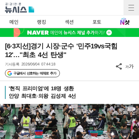
메인
랭킹
섹션
포토
[6·3지선]경기 시장·군수 '민주19vs국힘
12'…"최초 4선 탄생"
기사등록
2026/06/04 07:44:18
가
가
구글에서 선호하는 매체로 추가
'현직 프리미엄'에 18명 생환
안양 최대호·의왕 김성제 4선