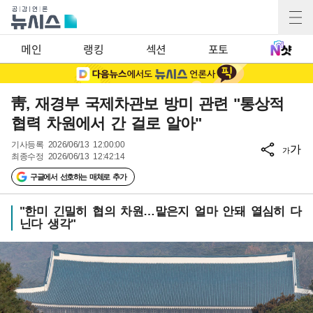
메인
랭킹
섹션
포토
靑, 재경부 국제차관보 방미 관련 "통상적
협력 차원에서 간 걸로 알아"
기사등록
2026/06/13 12:00:00
가
가
최종수정
2026/06/13 12:42:14
구글에서 선호하는 매체로 추가
"한미 긴밀히 협의 차원…맡은지 얼마 안돼 열심히 다
닌다 생각"