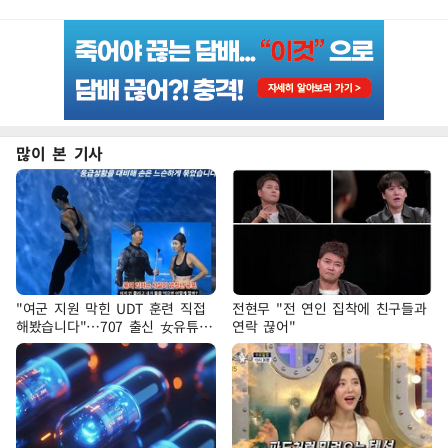
많이 본 기사
"여군 지원 막힌 UDT 훈련 직접
전현무 "전 연인 집착에 친구들과
해봤습니다"…707 출신 女유튜버
연락 끊어"
'완벽 소화'