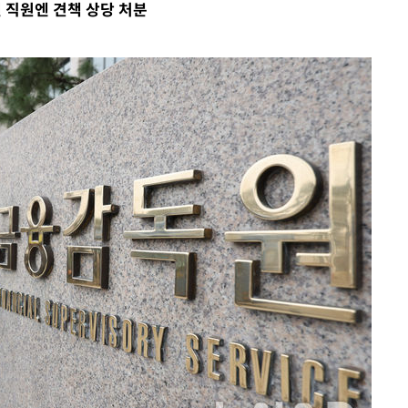
직원엔 견책 상당 처분
 차에 첫
동'
리(종합)
개
급대우'
설 '온도
사건
 " 밝혀
발로 부상
 논의
밀정보, 언
 있어”