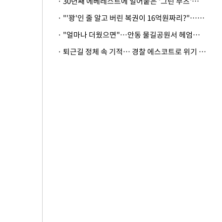
· 30년째 에베레스트에 얼어붙은 '그린 부츠'…드디어 가족 품으로
· "'꽝'인 줄 알고 버린 복권이 16억원짜리?"…극적으로 되찾은 사연
· "얼마나 더웠으면"…안동 물길공원서 헤엄친 구렁이 '소동'
· 퇴근길 정체 속 기적… 경찰 에스코트로 위기 넘긴 생후 2일 신생아