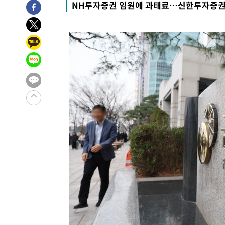
NH투자증권 임원에 과태료…신한투자증권 
-27978초 전 >
[속보]장은수, KLPGA 제주삼다수 역전 우승…데뷔 10년
정상
-23343초 전 >
"얼마나 더웠으면"…안동 물길공원서 헤엄친 구렁이 '소
-23270초 전 >
손흥민, 68분 뛰고 2경기 침묵…LAFC, 톨루카에 1-0 승
-22542초 전 >
'2경기 연속 침묵' 손흥민, 톨루카전 68분만 뛰고 슈팅 0
-21294초 전 >
이강인, 오늘 서울서 AT마드리드 입단식…'전례 없는 특
-8176초 전 >
'여긴 20도, 저긴 50도'…열화상 카메라로 본 폭염 저감시
차'
-7647초 전 >
콜롬비아 신임 우파 대통령 취임 하루만에 차량폭탄 폭발 
-1241초 전 >
튀르키예 외무장관, "메카 3국 방위협정은 이란이 목표 아냐
25분 전 >
이군이 불법 군시설 건설한 레바논 남부에서 레바논군 3명 폭
1시간 전 >
[속보]美중부 사령관, 이스라엘 긴급방문 다중화된 전선 상황
1시간 전 >
美 국방부, 켄달 전 공군장관 보안허가 취소…“에어포스원 기
론 누출”
1시간 전 >
‘축구의 신’ 아르헨티나 축구 선수 메시의 부친 지병 별세
1시간 전 >
“美 이란전 무기 소진…북한과 분쟁시 주한 미군 취약해질 수