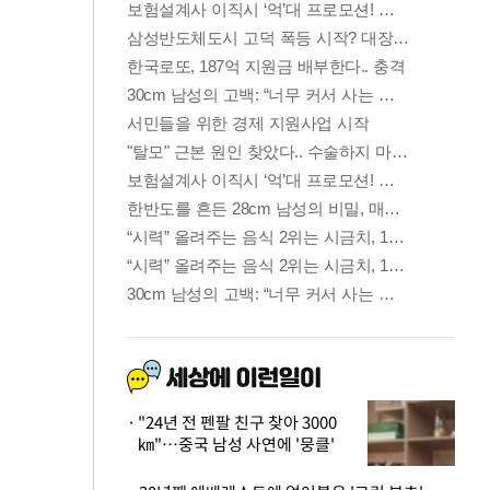
"24년 전 펜팔 친구 찾아 3000
㎞"…중국 남성 사연에 '뭉클'