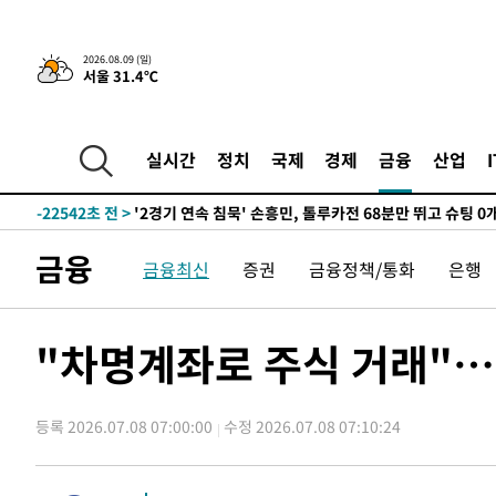
2026.08.09 (일)
서울 31.4℃
1시간 전 >
“美 이란전 무기 소진…북한과 분쟁시 주한 미군 취약해질 수
-27978초 전 >
[속보]장은수, KLPGA 제주삼다수 역전 우승…데뷔 10년
정상
-23343초 전 >
"얼마나 더웠으면"…안동 물길공원서 헤엄친 구렁이 '소
실시간
정치
국제
경제
금융
산업
-23270초 전 >
손흥민, 68분 뛰고 2경기 침묵…LAFC, 톨루카에 1-0 승
-22542초 전 >
'2경기 연속 침묵' 손흥민, 톨루카전 68분만 뛰고 슈팅 0
-21294초 전 >
이강인, 오늘 서울서 AT마드리드 입단식…'전례 없는 특
금융
금융최신
증권
금융정책/통화
은행
-8176초 전 >
'여긴 20도, 저긴 50도'…열화상 카메라로 본 폭염 저감시
차'
-7647초 전 >
콜롬비아 신임 우파 대통령 취임 하루만에 차량폭탄 폭발 
-1241초 전 >
튀르키예 외무장관, "메카 3국 방위협정은 이란이 목표 아냐
"차명계좌로 주식 거래"…
25분 전 >
이군이 불법 군시설 건설한 레바논 남부에서 레바논군 3명 폭
1시간 전 >
[속보]美중부 사령관, 이스라엘 긴급방문 다중화된 전선 상황
등록 2026.07.08 07:00:00
수정 2026.07.08 07:10:24
1시간 전 >
美 국방부, 켄달 전 공군장관 보안허가 취소…“에어포스원 기
론 누출”
1시간 전 >
‘축구의 신’ 아르헨티나 축구 선수 메시의 부친 지병 별세
1시간 전 >
“美 이란전 무기 소진…북한과 분쟁시 주한 미군 취약해질 수