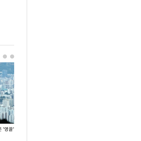
'영끌'
폭염 속 주말 풍경은?
극한 폭염에 바
도