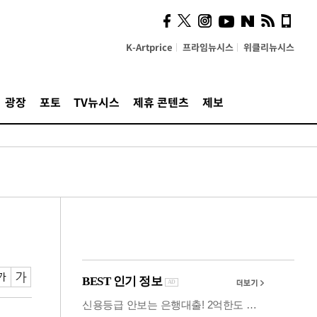
사이 해답 찾았죠"…알을
깨고 나온 '초자아'
K-Artprice
프라임뉴시스
위클리뉴시스
광장
포토
TV뉴시스
제휴 콘텐츠
제보