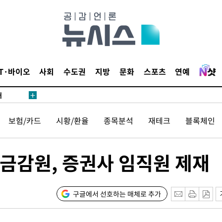
 있어”
 차에 첫
동'
IT·바이오
사회
수도권
지방
문화
스포츠
연예
리(종합)
개
급대우'
보험/카드
시황/환율
종목분석
재테크
블록체인
설 '온도
사건
 " 밝혀
금감원, 증권사 임직원 제재
발로 부상
 논의
밀정보, 언
구글에서 선호하는 매체로 추가
 있어”