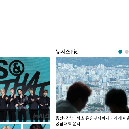
뉴시스Pic
주째 하락, L당 1천800원대
용산·강남·서초 유휴부지까지…세제 이은 
공급대책 윤곽