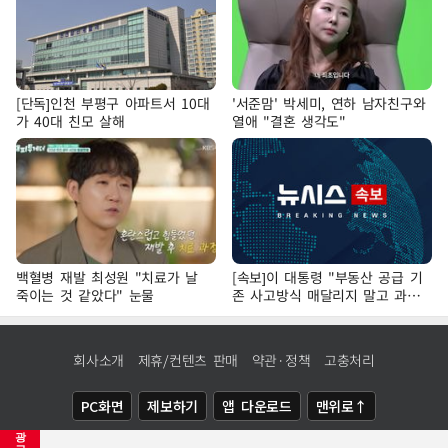
[단독]인천 부평구 아파트서 10대
'서준맘' 박세미, 연하 남자친구와
가 40대 친모 살해
열애 "결혼 생각도"
백혈병 재발 최성원 "치료가 날
[속보]이 대통령 "부동산 공급 기
죽이는 것 같았다" 눈물
존 사고방식 매달리지 말고 과감
히 실천"
회사소개
제휴/컨텐츠 판매
약관·정책
고충처리
PC화면
제보하기
앱 다운로드
맨위로↑
광
COPYRIGHTⓒ
NEWSIS
ALL RIGHTS RESERVED.