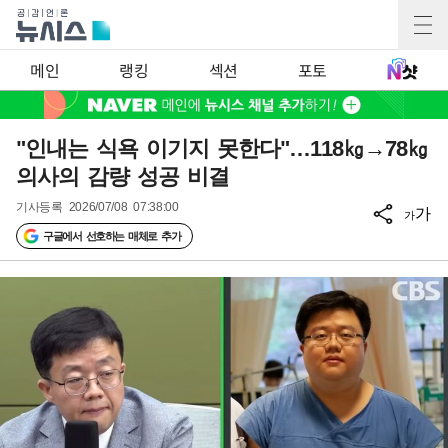
메인
랭킹
섹션
포토
"인내는 식욕 이기지 못한다"…118㎏→78㎏
의사의 감량 성공 비결
기사등록
2026/07/08 07:38:00
가
가
구글에서 선호하는 매체로 추가