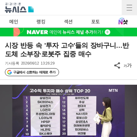
메인
랭킹
섹션
포토
시장 반등 속 '투자 고수'들의 장바구니…반
도체 소부장·로봇주 집중 매수
기사등록
2026/06/12 13:26:29
가
가
구글에서 선호하는 매체로 추가