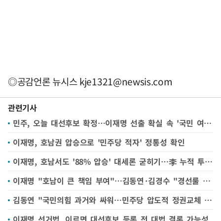
◎공감언론 뉴시스
kje1321@newsis.com
관련기사
민주, 오늘 대선후보 확정…이재명 선출 확실 속 '국민 여론조사 결과' 촉각
이재명, 호남권 압승으로 '민주당 적자' 정통성 확인
이재명, 호남서도 '88% 압승' 대세론 굳히기…李 누적 투표율 89.04%(종합)
이재명 "호남이 큰 책임 부여"…김동연·김경수 "경선룰 기울어진 운동장"
김동연 "국민의힘 과거와 싸워…민주당 압도적 정권교체 확신"
이재명 선거법, 이르면 대선후보 등록 전 대법 결론 가능성