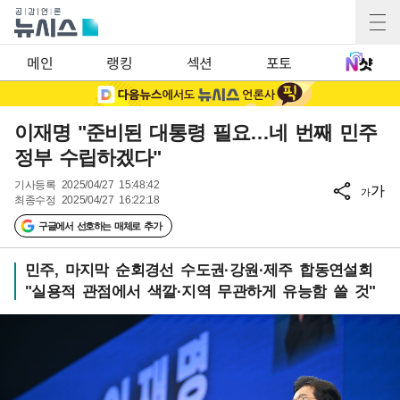
메인
랭킹
섹션
포토
이재명 "준비된 대통령 필요…네 번째 민주
정부 수립하겠다"
기사등록
2025/04/27 15:48:42
가
가
최종수정
2025/04/27 16:22:18
구글에서 선호하는 매체로 추가
민주, 마지막 순회경선 수도권·강원·제주 합동연설회
"실용적 관점에서 색깔·지역 무관하게 유능함 쓸 것"