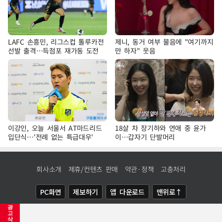
LAFC 손흥민, 리그스컵 톨루카전
제니, 동거 여부 물음에 "여기까지
선발 출격…득점포 재가동 도전
만 하자" 웃음
이강인, 오늘 서울서 AT마드리드
18살 차 장기하와 연애 중 윤가
입단식…'전례 없는 특급대우'
이…갑자기 단발머리
회사소개
제휴/컨텐츠 판매
약관·정책
고충처리
PC화면
제보하기
앱 다운로드
맨위로↑
광
COPYRIGHTⓒ
NEWSIS
ALL RIGHTS RESERVED.
고
삭