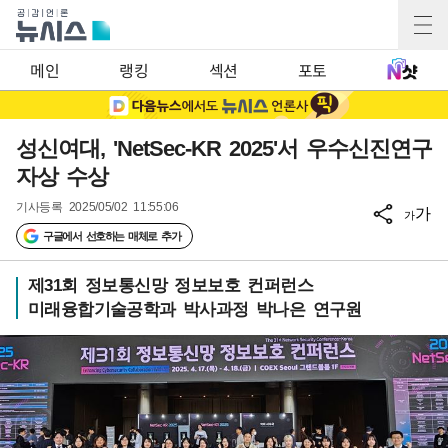
메인
랭킹
섹션
포토
성신여대, 'NetSec-KR 2025'서 우수신진연구
자상 수상
기사등록
2025/05/02 11:55:06
가
가
구글에서 선호하는 매체로 추가
제31회 정보통신망 정보보호 컨퍼런스
미래융합기술공학과 박사과정 박나은 연구원