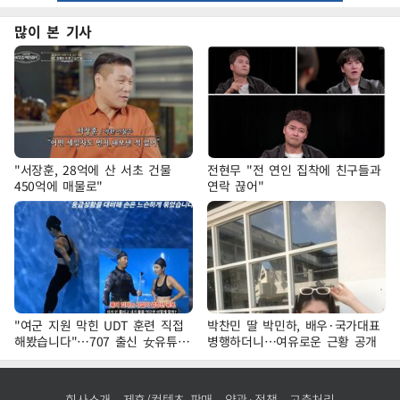
많이 본 기사
"서장훈, 28억에 산 서초 건물
전현무 "전 연인 집착에 친구들과
450억에 매물로"
연락 끊어"
"여군 지원 막힌 UDT 훈련 직접
박찬민 딸 박민하, 배우·국가대표
해봤습니다"…707 출신 女유튜버
병행하더니…여유로운 근황 공개
'완벽 소화'
회사소개
제휴/컨텐츠 판매
약관·정책
고충처리