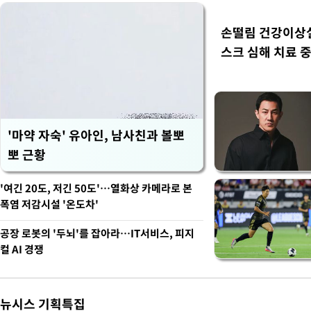
손떨림 건강이상
스크 심해 치료 중
'마약 자숙' 유아인, 남사친과 볼뽀
뽀 근황
'여긴 20도, 저긴 50도'…열화상 카메라로 본
폭염 저감시설 '온도차'
공장 로봇의 '두뇌'를 잡아라…IT서비스, 피지
컬 AI 경쟁
뉴시스 기획특집