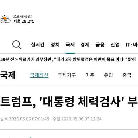
정상
-18507초 전 >
"얼마나 더웠으면"…안동 물길공원서 헤엄친 구렁이 '소동'
-18434초 전 >
손흥민, 68분 뛰고 2경기 침묵…LAFC, 톨루카에 1-0 승리(종합
2026.08.09 (일)
서울 29.2℃
-17706초 전 >
'2경기 연속 침묵' 손흥민, 톨루카전 68분만 뛰고 슈팅 0개
-16458초 전 >
이강인, 오늘 서울서 AT마드리드 입단식…'전례 없는 특급대우
-3340초 전 >
'여긴 20도, 저긴 50도'…열화상 카메라로 본 폭염 저감시설 '온
실시간
정치
국제
경제
금융
산업
IT·
차'
-2811초 전 >
콜롬비아 신임 우파 대통령 취임 하루만에 차량폭탄 폭발 사건
59분 전 >
튀르키예 외무장관, "메카 3국 방위협정은 이란이 목표 아냐 " 밝혀
1시간 전 >
이군이 불법 군시설 건설한 레바논 남부에서 레바논군 3명 폭발로 
국제
국제최신
국제기구
미주
유럽
중국
2시간 전 >
[속보]美중부 사령관, 이스라엘 긴급방문 다중화된 전선 상황 논의
3시간 전 >
美 국방부, 켄달 전 공군장관 보안허가 취소…“에어포스원 기밀정보
론 누출”
3시간 전 >
‘축구의 신’ 아르헨티나 축구 선수 메시의 부친 지병 별세
트럼프, '대통령 체력검사' 
3시간 전 >
“美 이란전 무기 소진…북한과 분쟁시 주한 미군 취약해질 수 있어”
-30520초 전 >
"일본축구협회, 대한축구협회 성 접대 의혹 심판 조사"
등록 2026.05.06 07:01:45
수정 2026.05.06 07:12:24
-23162초 전 >
[속보]장은수, KLPGA 제주삼다수 역전 우승…데뷔 10년 차에
정상
-18527초 전 >
"얼마나 더웠으면"…안동 물길공원서 헤엄친 구렁이 '소동'
-18454초 전 >
손흥민, 68분 뛰고 2경기 침묵…LAFC, 톨루카에 1-0 승리(종합