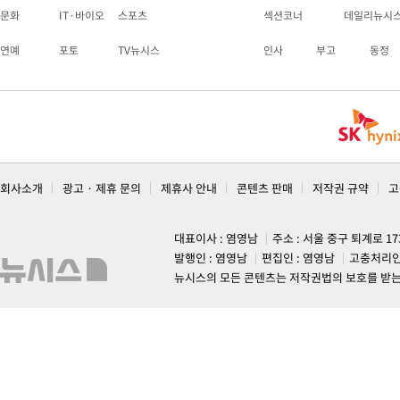
문화
IT·바이오
스포츠
섹션코너
데일리뉴시
연예
포토
TV뉴시스
인사
부고
동정
회사소개
광고 · 제휴 문의
제휴사 안내
콘텐츠 판매
저작권 규약
고
대표이사 : 염영남
주소 : 서울 중구 퇴계로 1
발행인 : 염영남
편집인 : 염영남
고충처리인
뉴시스의 모든 콘텐츠는 저작권법의 보호를 받는 바, 무