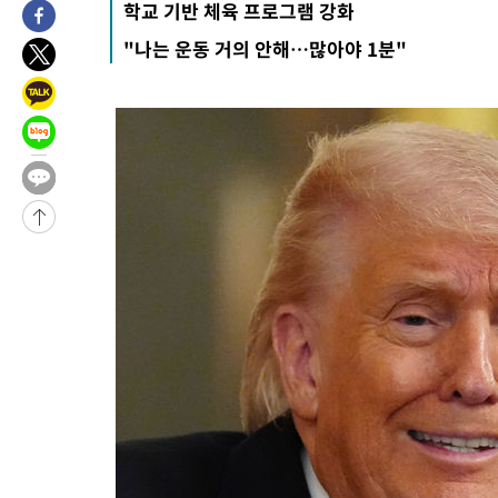
학교 기반 체육 프로그램 강화
-17726초 전 >
'2경기 연속 침묵' 손흥민, 톨루카전 68분만 뛰고 슈팅 0개
"나는 운동 거의 안해…많아야 1분"
-16478초 전 >
이강인, 오늘 서울서 AT마드리드 입단식…'전례 없는 특급대우
-3360초 전 >
'여긴 20도, 저긴 50도'…열화상 카메라로 본 폭염 저감시설 '온
차'
-2831초 전 >
콜롬비아 신임 우파 대통령 취임 하루만에 차량폭탄 폭발 사건
59분 전 >
튀르키예 외무장관, "메카 3국 방위협정은 이란이 목표 아냐 " 밝혀
1시간 전 >
이군이 불법 군시설 건설한 레바논 남부에서 레바논군 3명 폭발로 
2시간 전 >
[속보]美중부 사령관, 이스라엘 긴급방문 다중화된 전선 상황 논의
3시간 전 >
美 국방부, 켄달 전 공군장관 보안허가 취소…“에어포스원 기밀정보
론 누출”
3시간 전 >
‘축구의 신’ 아르헨티나 축구 선수 메시의 부친 지병 별세
3시간 전 >
“美 이란전 무기 소진…북한과 분쟁시 주한 미군 취약해질 수 있어”