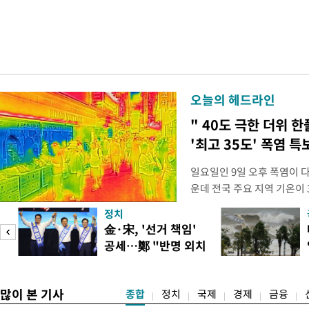
오늘의 헤드라인
" 40도 극한 더위 한
'최고 35도' 폭염 특
일요일인 9일 오후 폭염이 
운데 전국 주요 지역 기온이 
더위가 꺾인 분위기다. 기상
정치
도(오산, 안성, 용인남부, 여
피
金·宋, '선거 책임'
화순, 보성, 광양, 강진, 영
공세…鄭 "반명 외치
면 제외), 곡성북부, 곡성남
며 분열"
많이 본 기사
종합
정치
국제
경제
금융