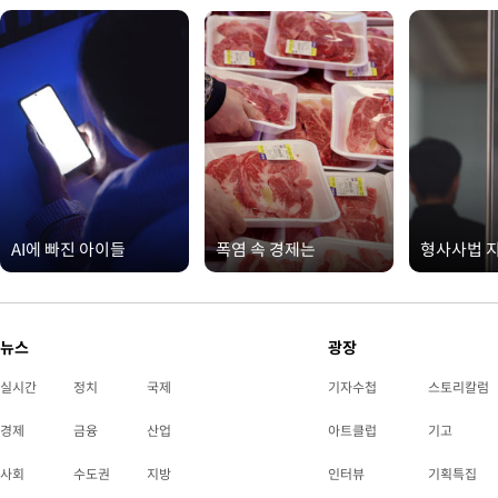
AI에 빠진 아이들
폭염 속 경제는
형사사법 
뉴스
광장
실시간
정치
국제
기자수첩
스토리칼럼
경제
금융
산업
아트클럽
기고
사회
수도권
지방
인터뷰
기획특집