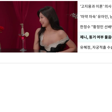
'고지용과 이혼' 의사
'마약 자숙' 유아인,
제니, 동거 여부 물
유혜정, 자궁적출 수