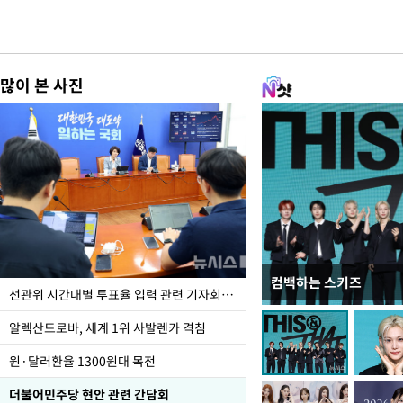
많이 본 사진
컴백하는 스키즈
주유소 기름값 12주째 
선관위 시간대별 투표율 입력 관련 기자회견하는 주진우 의원
알렉산드로바, 세계 1위 사발렌카 격침
원·달러환율 1300원대 목전
더불어민주당 현안 관련 간담회