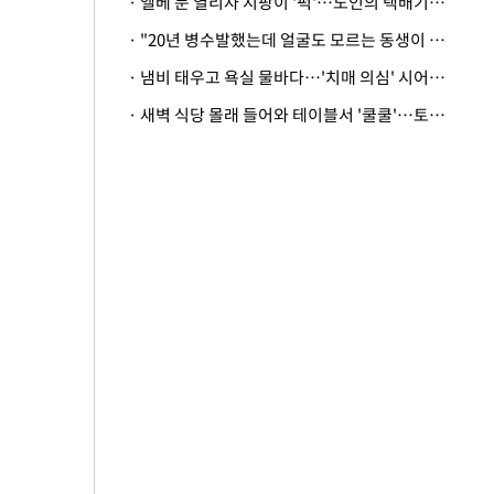
· 엘베 문 열리자 지팡이 '퍽'…노인의 택배기사 폭행 이유
· "20년 병수발했는데 얼굴도 모르는 동생이 유산 절반을"…배다른 형제 상속권 있을까
· 냄비 태우고 욕실 물바다…'치매 의심' 시어머니 검사 권유했다가 '날벼락'
· 새벽 식당 몰래 들어와 테이블서 '쿨쿨'…토사물 남기고 사라진 남성