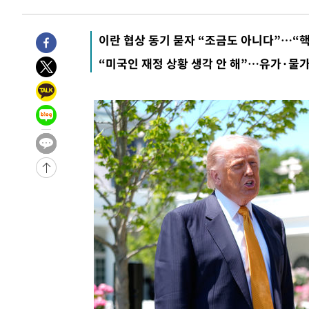
-28405초 전 >
선재도서 해루질 나섰다 실종 60대, 닷새 만에 숨진 채 발
-25939초 전 >
남자 농구, 나고야 아시안게임서 '홈팀' 일본과 한일전
이란 협상 동기 묻자 “조금도 아니다”…“
-25315초 전 >
여수 오동도 해상서 모터보트 전복…1명 사망·1명 실종
“미국인 재정 상황 생각 안 해”…유가·물가
-21542초 전 >
극한폭염 한풀 꺾이지만…'낮 최고 35도' 무더위, 열대야
주 날씨]
-18560초 전 >
축구협회 "압수수색·성접대 논란 사과…쇄신의 기회로 
-17077초 전 >
[속보]'압수수색·성접대 논란' 축구협회 "실망과 걱정 
송"
-5698초 전 >
'최고 37도' 폭염 지속…강원동해안 최대 150㎜ 비
19분 전 >
[속보]뉴욕증시 상승 마감…S&P 0.6% 나스닥 1.3%↑