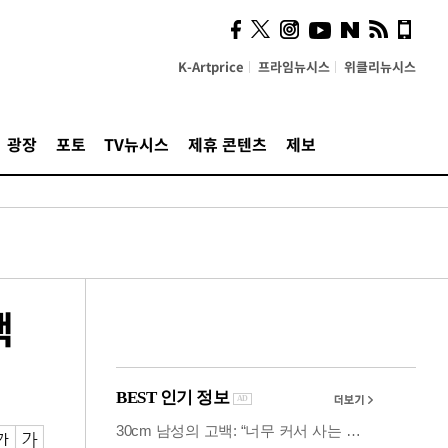
사이 해답 찾았죠"…알을
깨고 나온 '초자아'
K-Artprice
프라임뉴시스
위클리뉴시스
광장
포토
TV뉴시스
제휴 콘텐츠
제보
핵