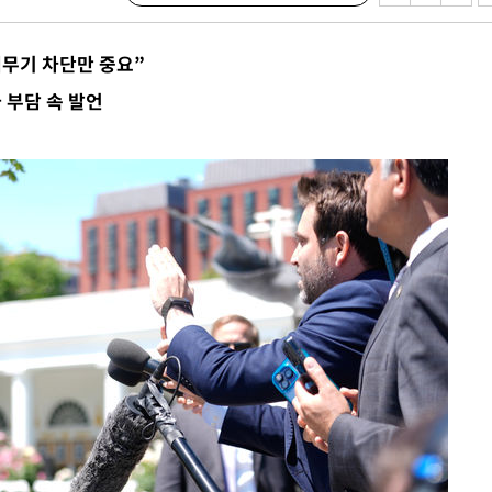
견
핵무기 차단만 중요”
 부담 속 발언
 계속[다음
삼겠다"
안겨드려 죄