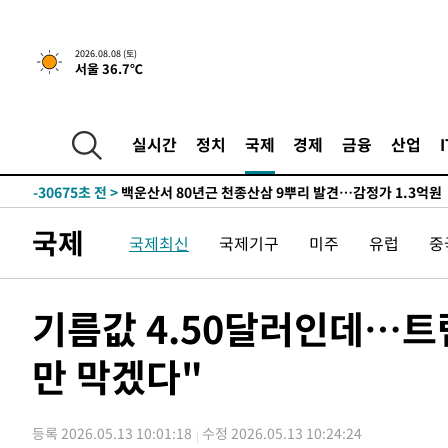
2026.08.08 (토)
서울 36.7℃
실시간
정치
국제
경제
금융
산업
19분 전 >
[속보]뉴욕증시 상승 마감…S&P 0.6% 나스닥 1.3%↑
-30675초 전 >
백운산서 80년근 천종산삼 9뿌리 발견…감정가 1.3억원
-28385초 전 >
선재도서 해루질 나섰다 실종 60대, 닷새 만에 숨진 채 발
국제
국제최신
국제기구
미주
유럽
중
-25919초 전 >
남자 농구, 나고야 아시안게임서 '홈팀' 일본과 한일전
-25295초 전 >
여수 오동도 해상서 모터보트 전복…1명 사망·1명 실종
-21522초 전 >
극한폭염 한풀 꺾이지만…'낮 최고 35도' 무더위, 열대야
기름값 4.50달러인데…트럼
주 날씨]
-18540초 전 >
축구협회 "압수수색·성접대 논란 사과…쇄신의 기회로 
만 막겠다"
-17057초 전 >
[속보]'압수수색·성접대 논란' 축구협회 "실망과 걱정 
송"
-5678초 전 >
'최고 37도' 폭염 지속…강원동해안 최대 150㎜ 비
19분 전 >
[속보]뉴욕증시 상승 마감…S&P 0.6% 나스닥 1.3%↑
등록 2026.05.13 10:01:18
수정 2026.05.13 10:24:24
-30695초 전 >
백운산서 80년근 천종산삼 9뿌리 발견…감정가 1.3억원