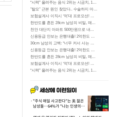
"주식 매일 사고판다"는 美 젊은
남성들…64%가 "나는 인생의
패배자“