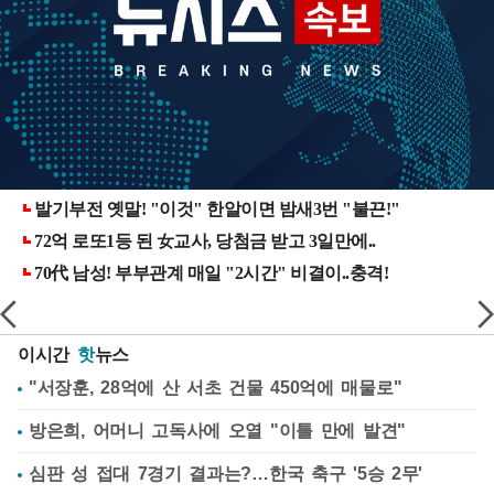
이시간
핫
뉴스
"서장훈, 28억에 산 서초 건물 450억에 매물로"
방은희, 어머니 고독사에 오열 "이틀 만에 발견"
심판 성 접대 7경기 결과는?…한국 축구 '5승 2무'