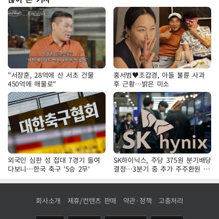
"서장훈, 28억에 산 서초 건물
홍서범♥조갑경, 아들 불륜 사과
450억에 매물로"
후 근황…밝은 미소
외국인 심판 성 접대 7경기 들여
SK하이닉스, 주당 375원 분기배당
다보니…한국 축구 '5승 2무'
결정…3분기 중 추가 주주환원 발
표
회사소개
제휴/컨텐츠 판매
약관·정책
고충처리