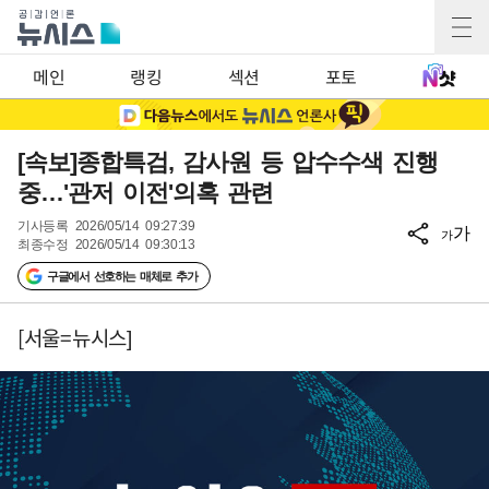
메인
랭킹
섹션
포토
[속보]종합특검, 감사원 등 압수수색 진행
중…'관저 이전'의혹 관련
기사등록
2026/05/14 09:27:39
가
가
최종수정
2026/05/14 09:30:13
구글에서 선호하는 매체로 추가
[서울=뉴시스]