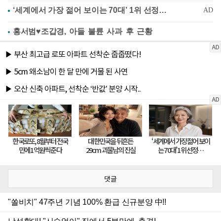
홍서범♥조갑경, 아들 불륜 사과 후 근황
댓글