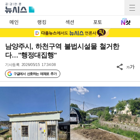
메인
랭킹
섹션
포토
남양주시, 하천구역 불법시설물 철거한
다…"행정대집행"
기사등록
2026/05/15 17:34:08
가
가
구글에서 선호하는 매체로 추가