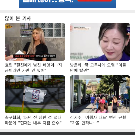
많이 본 기사
효린 "절친에게 남친 빼앗겨…지
방은희, 母 고독사에 오열 "이틀
금이라면 가만 안 있어"
만에 발견"
축구협회, 15년 전 심판 성 접대
김지수, '여행사 대표' 변신 근황
파문에 "현재는 내부 지침 준수"
"가볼 만하니…"