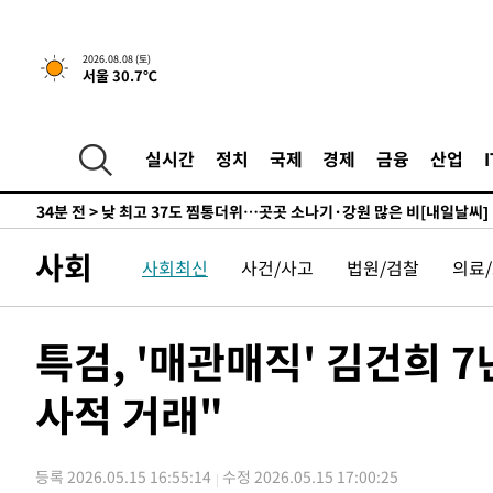
하향수정 (2보)
-13538초 전 >
[속보] 미 사업체, 일자리 7월에 2.3만 개 줄어…실업률은
↓
-9401초 전 >
[속보]이 대통령 "부동산 공급 기존 사고방식 매달리지 말
2026.08.08 (토)
서울 30.7℃
실천"
-8486초 전 >
이란, "오만과 '중앙 단일 루트' 합의…북쪽 인바운드·남
드는 임시"
-54초 전 >
"낮 기온 소폭 하락"…수도권 폭염중대경보, 폭염경보로 하
-18초 전 >
[속보]이 대통령, '호우피해' 안동·의성 관할 4개 면 특별재
실시간
정치
국제
경제
금융
산업
19초 전 >
[단독]중수청 지원 검사들, 정원 초과 시 낮은 계급 임용…희망지
도
34분 전 >
낮 최고 37도 찜통더위…곳곳 소나기·강원 많은 비[내일날씨]
1시간 전 >
SK하이닉스, 용인·청주 팹에 54조 투자…"AI 메모리 수요 
사회
사회최신
사건/사고
법원/검찰
의료
1시간 전 >
여자배구 이재영·이다영 자매, 아제르바이잔 투란VC 입단
2시간 전 >
외국인 심판 성 접대 7경기 들여다보니…한국 축구 '5승 2무'
2시간 전 >
[속보]코스닥, 2.86포인트(0.36%) 내린 798.81마감
특검, '매관매직' 김건희 
2시간 전 >
[속보]코스피, 6200선 약보합…0.60% 내린 6258.77에 마
사적 거래"
2시간 전 >
[속보]원·달러 환율, 7.7원 내린 1416.1원 마감
2시간 전 >
[속보] 노원서 40.1도 관측…서울, 2018년 이후 첫 40도
3시간 전 >
[속보]종합특검, '계엄 수용공간 확보' 신용해 前교정본부장 
등록 2026.05.15 16:55:14
수정 2026.05.15 17:00:25
3시간 전 >
외신들도 주목한 韓축구 파문…"국민적 공분에 수사 재개"