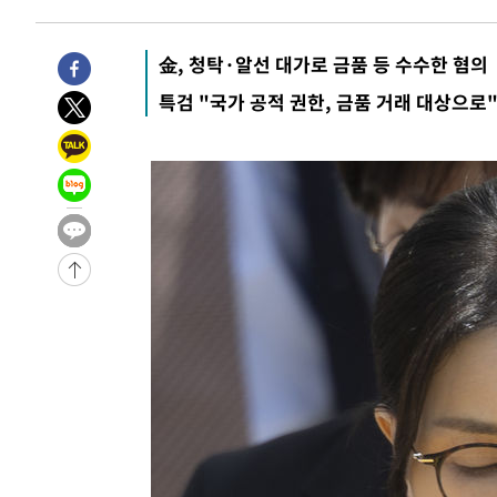
3시간 전 >
11시간 압수수색에 성접대 파문까지…'쑥대밭' 된 축구협회
3시간 전 >
[속보]규제합리화위원회 부위원장에 김태유 서울대 공대 교
金, 청탁·알선 대가로 금품 등 수수한 혐의
후임
-16971초 전 >
이강인, 폭염 속 AT마드리드 첫 훈련…80명 식사 대접까
특검 "국가 공적 권한, 금품 거래 대상으로
-14110초 전 >
미 사업체 일자리, 7월에 2.3만개 순감하고 그 전 2개월 1
하향수정 (2보)
-13558초 전 >
[속보] 미 사업체, 일자리 7월에 2.3만 개 줄어…실업률은
↓
-9421초 전 >
[속보]이 대통령 "부동산 공급 기존 사고방식 매달리지 말
실천"
-8506초 전 >
이란, "오만과 '중앙 단일 루트' 합의…북쪽 인바운드·남
드는 임시"
-74초 전 >
"낮 기온 소폭 하락"…수도권 폭염중대경보, 폭염경보로 하
-38초 전 >
[속보]이 대통령, '호우피해' 안동·의성 관할 4개 면 특별재
-1초 전 >
[단독]중수청 지원 검사들, 정원 초과 시 낮은 계급 임용…희망지
도
33분 전 >
낮 최고 37도 찜통더위…곳곳 소나기·강원 많은 비[내일날씨]
1시간 전 >
SK하이닉스, 용인·청주 팹에 54조 투자…"AI 메모리 수요 
1시간 전 >
여자배구 이재영·이다영 자매, 아제르바이잔 투란VC 입단
2시간 전 >
외국인 심판 성 접대 7경기 들여다보니…한국 축구 '5승 2무'
2시간 전 >
[속보]코스닥, 2.86포인트(0.36%) 내린 798.81마감
2시간 전 >
[속보]코스피, 6200선 약보합…0.60% 내린 6258.77에 마