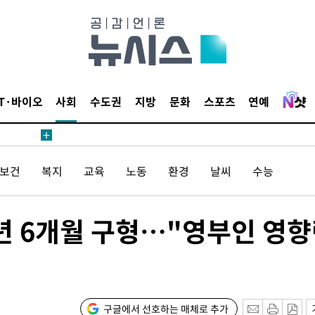
 4.1%로
고 과감히
쪽 아웃바운
향
난지역 선포
IT·바이오
사회
수도권
지방
문화
스포츠
연예
 못 갈 수
선제 대응"
/보건
복지
교육
노동
환경
날씨
수능
7년 6개월 구형…"영부인 영
쳐
기소
구글에서 선호하는 매체로 추가