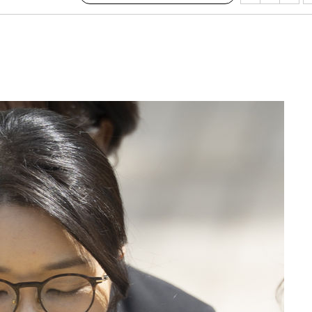
수…이병태
지(종합)
"
0.3만개
 4.1%로
고 과감히
쪽 아웃바운
향
난지역 선포
 못 갈 수
선제 대응"
쳐