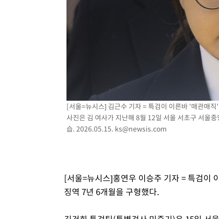
2시간 전 >
[속보]원·달러 환율, 7.7원 내린 1416.1원 마감
2시간 전 >
[속보] 노원서 40.1도 관측…서울, 2018년 이후 첫 40도
3시간 전 >
[속보]종합특검, '계엄 수용공간 확보' 신용해 前교정본부장 
3시간 전 >
외신들도 주목한 韓축구 파문…"국민적 공분에 수사 재개"
3시간 전 >
11시간 압수수색에 성접대 파문까지…'쑥대밭' 된 축구협회
3시간 전 >
[속보]규제합리화위원회 부위원장에 김태유 서울대 공대 교
후임
[서울=뉴시스] 김근수 기자 = 특검이 이른바 '매관매직
사진은 김 여사가 지난해 8월 12일 서울 서초구 서울
습. 2026.05.15.
ks@newsis.com
[서울=뉴시스]홍연우 이승주 기자 = 특검이
징역 7년 6개월을 구형했다.
김건희 특검팀(특별검사 민중기)은 15일 서