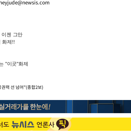
heyjude@newsis.com
공권력 선 넘어"(종합2보)