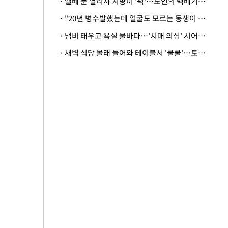
· 엘베 문 열리자 지팡이 '퍽'…노인의 택배기사 폭행 이유
· "20년 병수발했는데 얼굴도 모르는 동생이 유산 절반을"…배다른 형제 상속권 있을까
· 냄비 태우고 욕실 물바다…'치매 의심' 시어머니 검사 권유했다가 '날벼락'
· 새벽 식당 몰래 들어와 테이블서 '쿨쿨'…토사물 남기고 사라진 남성