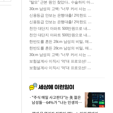
"주식 매일 사고판다"는 美 젊은
남성들…64%가 "나는 인생의
패배자“