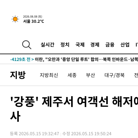
4시간 전 >
[속보]규제합리화위원회 부위원장에 김태유 서울대 공대 교
후임
-12594초 전 >
이강인, 폭염 속 AT마드리드 첫 훈련…80명 식사 대접까
2026.08.08 (토)
서울 30.2℃
-9733초 전 >
미 사업체 일자리, 7월에 2.3만개 순감하고 그 전 2개월 10
향수정 (2보)
-9181초 전 >
[속보] 미 사업체, 일자리 7월에 2.3만 개 줄어…실업률은 
↓
-5044초 전 >
[속보]이 대통령 "부동산 공급 기존 사고방식 매달리지 말
실시간
정치
국제
경제
금융
산업
실천"
-4129초 전 >
이란, "오만과 '중앙 단일 루트' 합의…북쪽 인바운드·남
드는 임시"
1시간 전 >
"낮 기온 소폭 하락"…수도권 폭염중대경보, 폭염경보로 하
1시간 전 >
[속보]이 대통령, '호우피해' 안동·의성 관할 4개 면 특별재
지방
지방최신
세종
부산
대구/경북
1시간 전 >
[단독]중수청 지원 검사들, 정원 초과 시 낮은 계급 임용…희망
수도
1시간 전 >
낮 최고 37도 찜통더위…곳곳 소나기·강원 많은 비[내일날씨
2시간 전 >
SK하이닉스, 용인·청주 팹에 54조 투자…"AI 메모리 수요 
'강풍' 제주서 여객선 해저에
3시간 전 >
여자배구 이재영·이다영 자매, 아제르바이잔 투란VC 입단
사
3시간 전 >
외국인 심판 성 접대 7경기 들여다보니…한국 축구 '5승 2무'
3시간 전 >
[속보]코스닥, 2.86포인트(0.36%) 내린 798.81마감
3시간 전 >
[속보]코스피, 6200선 약보합…0.60% 내린 6258.77에 마
등록 2026.05.15 19:32:47
수정 2026.05.15 19:50:24