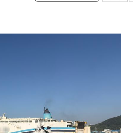
기소
수…이병태
지(종합)
.3만개 하
4.1%로
고 과감히
쪽 아웃바운
향
난지역 선포
지 못 갈
]
선제 대응"