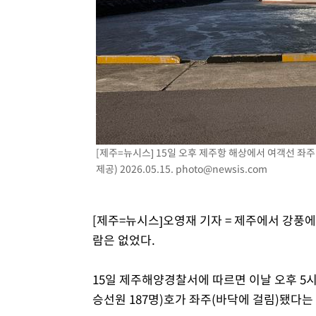
3시간 전 >
여자배구 이재영·이다영 자매, 아제르바이잔 투란VC 입단
3시간 전 >
외국인 심판 성 접대 7경기 들여다보니…한국 축구 '5승 2무'
3시간 전 >
[속보]코스닥, 2.86포인트(0.36%) 내린 798.81마감
3시간 전 >
[속보]코스피, 6200선 약보합…0.60% 내린 6258.77에 마
3시간 전 >
[속보]원·달러 환율, 7.7원 내린 1416.1원 마감
3시간 전 >
[속보] 노원서 40.1도 관측…서울, 2018년 이후 첫 40도
4시간 전 >
[속보]종합특검, '계엄 수용공간 확보' 신용해 前교정본부장 
4시간 전 >
외신들도 주목한 韓축구 파문…"국민적 공분에 수사 재개"
[제주=뉴시스] 15일 오후 제주항 해상에서 여객선 좌
4시간 전 >
11시간 압수수색에 성접대 파문까지…'쑥대밭' 된 축구협회
제공) 2026.05.15.
photo@newsis.com
4시간 전 >
[속보]규제합리화위원회 부위원장에 김태유 서울대 공대 교
후임
[제주=뉴시스]오영재 기자 = 제주에서 강풍에
람은 없었다.
15일 제주해양경찰서에 따르면 이날 오후 5시
승선원 187명)호가 좌주(바닥에 걸림)됐다는