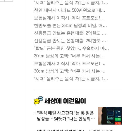
"주식 매일 사고판다"는 美 젊은
남성들…64%가 "나는 인생의
패배자“