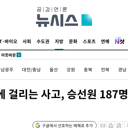
수…이병태
지(종합)
.3만개 하
4.1%로
고 과감히
IT·바이오
사회
수도권
지방
문화
스포츠
연예
쪽 아웃바운
향
난지역 선포
전남광주
대전/충남
울산
강원
충북
전북
경남
지 못 갈
]
선제 대응"
 걸리는 사고, 승선원 187명
쳐
구글에서 선호하는 매체로 추가