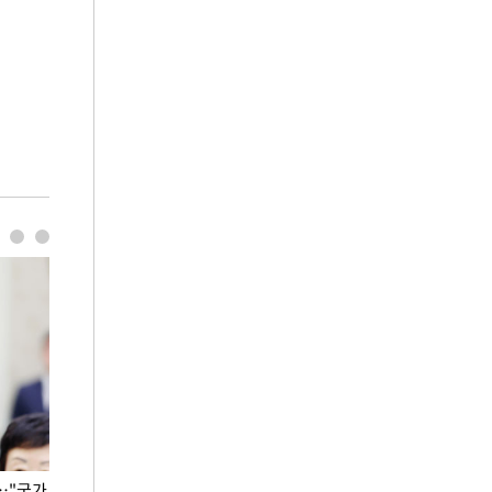
…"국가
홈플러스, 67개 점포 가오픈… 13일 정식 개장
오세훈 서울시장,