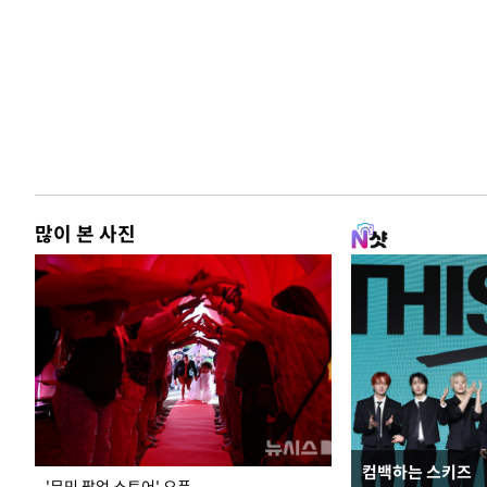
많이 본 사진
컴백하는 스키즈
지석천 뒤덮은 
'무민 팝업 스토어' 오픈