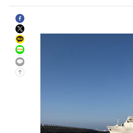
3시간 전 >
[속보]원·달러 환율, 7.7원 내린 1416.1원 마감
3시간 전 >
[속보] 노원서 40.1도 관측…서울, 2018년 이후 첫 40도
4시간 전 >
[속보]종합특검, '계엄 수용공간 확보' 신용해 前교정본부장 
4시간 전 >
외신들도 주목한 韓축구 파문…"국민적 공분에 수사 재개"
4시간 전 >
11시간 압수수색에 성접대 파문까지…'쑥대밭' 된 축구협회
4시간 전 >
[속보]규제합리화위원회 부위원장에 김태유 서울대 공대 교
후임
-12594초 전 >
이강인, 폭염 속 AT마드리드 첫 훈련…80명 식사 대접까
-9733초 전 >
미 사업체 일자리, 7월에 2.3만개 순감하고 그 전 2개월 10
향수정 (2보)
-9181초 전 >
[속보] 미 사업체, 일자리 7월에 2.3만 개 줄어…실업률은 
↓
-5044초 전 >
[속보]이 대통령 "부동산 공급 기존 사고방식 매달리지 말
실천"
-4129초 전 >
이란, "오만과 '중앙 단일 루트' 합의…북쪽 인바운드·남
드는 임시"
1시간 전 >
"낮 기온 소폭 하락"…수도권 폭염중대경보, 폭염경보로 하
1시간 전 >
[속보]이 대통령, '호우피해' 안동·의성 관할 4개 면 특별재
1시간 전 >
[단독]중수청 지원 검사들, 정원 초과 시 낮은 계급 임용…희망
수도
1시간 전 >
낮 최고 37도 찜통더위…곳곳 소나기·강원 많은 비[내일날씨
2시간 전 >
SK하이닉스, 용인·청주 팹에 54조 투자…"AI 메모리 수요 