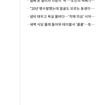
· 엘베 문 열리자 지팡이 '퍽'…노인의 택배기사 폭행 이유
· "20년 병수발했는데 얼굴도 모르는 동생이 유산 절반을"…배다른 형제 상속권 있을까
· 냄비 태우고 욕실 물바다…'치매 의심' 시어머니 검사 권유했다가 '날벼락'
· 새벽 식당 몰래 들어와 테이블서 '쿨쿨'…토사물 남기고 사라진 남성