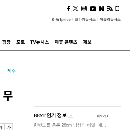
시, 스마트폰 액세서리에
NFC 더했다
K-Artprice
프라임뉴시스
위클리뉴시스
광장
포토
TV뉴시스
제휴 콘텐츠
제보
제주
 무