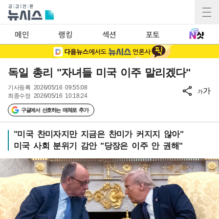
메인
랭킹
섹션
포토
독일 총리 "자녀들 미국 이주 말리겠다"
기사등록
2026/05/16 09:55:08
가
가
최종수정
2026/05/16 10:18:24
구글에서 선호하는 매체로 추가
"미국 찬미자지만 지금은 찬미가 커지지 않아"
미국 사회 분위기 감안 "당장은 이주 안 권해"