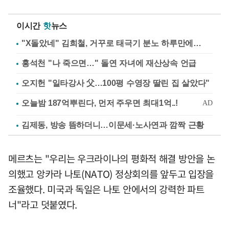
이시간
핫
뉴스
"X돌았네" 김희철, 거꾸로 태극기 분노 하루만에…
홍석천 "나 죽으면…" 돌연 자녀에 재산상속 언급
오지헌 "일타강사 父…100평 수영장 딸린 집 살았다"
김제동, 방송 뜸하더니…이문세·노사연과 깜짝 근황
메르츠는 "우리는 우크라이나의 평화적 해결 방안을 논
의했고 앙카라 나토(NATO) 정상회의를 앞두고 입장을
조율했다. 미국과 독일은 나토 안에서의 강력한 파트
너"라고 덧붙였다.