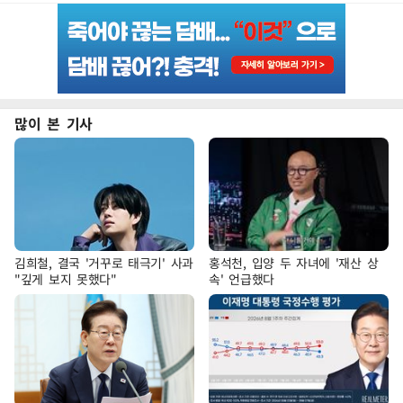
많이 본 기사
김희철, 결국 '거꾸로 태극기' 사과
홍석천, 입양 두 자녀에 '재산 상
"깊게 보지 못했다"
속' 언급했다