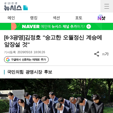
메인
랭킹
섹션
포토
[6·3광명]김정호 "숭고한 오월정신 계승에
앞장설 것"
기사등록
2026/05/18 18:06:26
가
가
구글에서 선호하는 매체로 추가
국민의힘 광명시장 후보