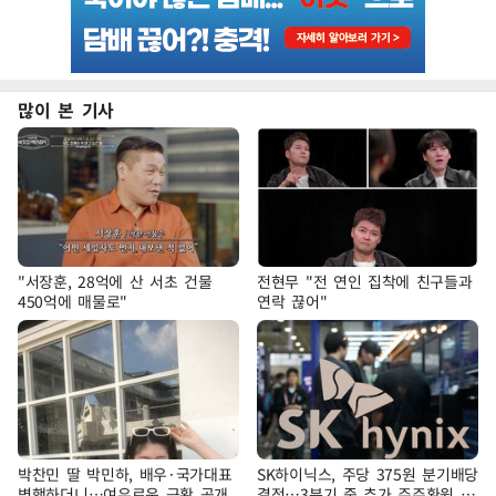
많이 본 기사
"서장훈, 28억에 산 서초 건물
전현무 "전 연인 집착에 친구들과
450억에 매물로"
연락 끊어"
박찬민 딸 박민하, 배우·국가대표
SK하이닉스, 주당 375원 분기배당
병행하더니…여유로운 근황 공개
결정…3분기 중 추가 주주환원 발