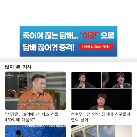
많이 본 기사
"서장훈, 28억에 산 서초 건물
전현무 "전 연인 집착에 친구들과
450억에 매물로"
연락 끊어"