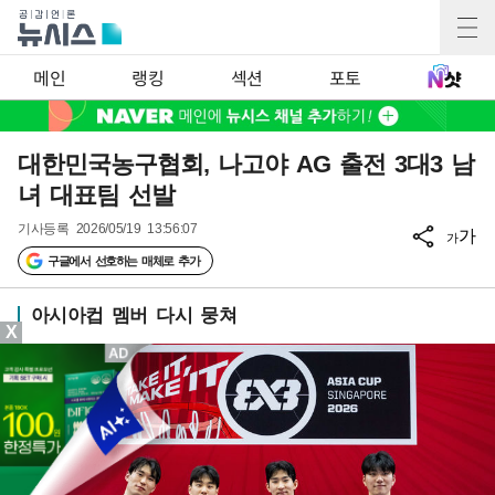
메인
랭킹
섹션
포토
대한민국농구협회, 나고야 AG 출전 3대3 남
녀 대표팀 선발
기사등록
2026/05/19 13:56:07
가
가
구글에서 선호하는 매체로 추가
아시아컵 멤버 다시 뭉쳐
X