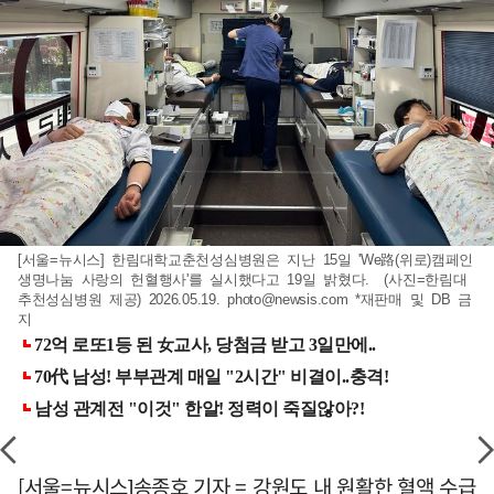
[서울=뉴시스] 한림대학교춘천성심병원은 지난 15일 'We路(위로)캠페인
생명나눔 사랑의 헌혈행사'를 실시했다고 19일 밝혔다. (사진=한림대
추천성심병원 제공) 2026.05.19.
photo@newsis.com
*재판매 및 DB 금
지
[서울=뉴시스]송종호 기자 = 강원도 내 원활한 혈액 수급