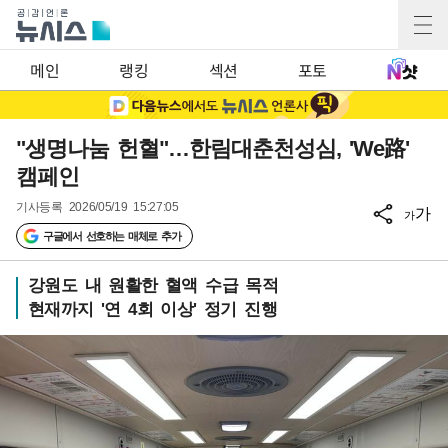
메인
랭킹
섹션
포토
"생명나눔 헌혈"…한림대춘천성심, 'We路'
캠페인
기사등록
2026/05/19 15:27:05
가
가
구글에서 선호하는 매체로 추가
강원도 내 원활한 혈액 수급 목적
현재까지 '연 4회 이상' 정기 진행