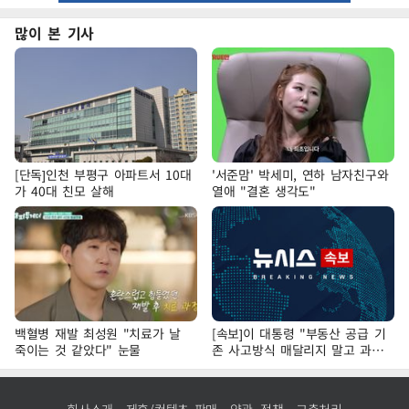
많이 본 기사
[단독]인천 부평구 아파트서 10대
'서준맘' 박세미, 연하 남자친구와
가 40대 친모 살해
열애 "결혼 생각도"
백혈병 재발 최성원 "치료가 날
[속보]이 대통령 "부동산 공급 기
죽이는 것 같았다" 눈물
존 사고방식 매달리지 말고 과감
히 실천"