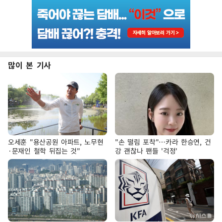
많이 본 기사
오세훈 "용산공원 아파트, 노무현
"손 떨림 포착"…카라 한승연, 건
·문재인 철학 뒤집는 것"
강 괜찮나 팬들 '걱정'