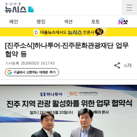
메인
랭킹
섹션
포토
[진주소식]하나투어-진주문화관광재단 업무
협약 등
기사등록
2026/05/20 16:17:43
가
가
구글에서 선호하는 매체로 추가