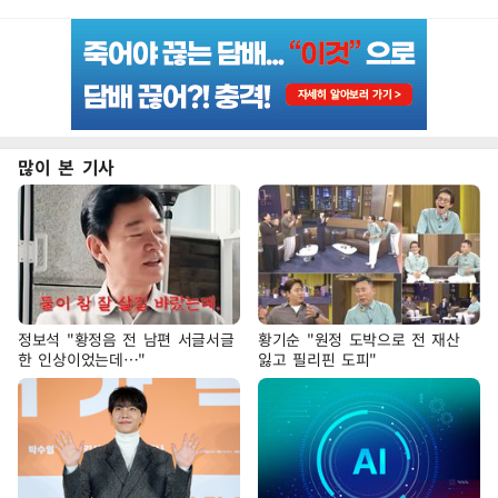
많이 본 기사
정보석 "황정음 전 남편 서글서글
황기순 "원정 도박으로 전 재산
한 인상이었는데…"
잃고 필리핀 도피"