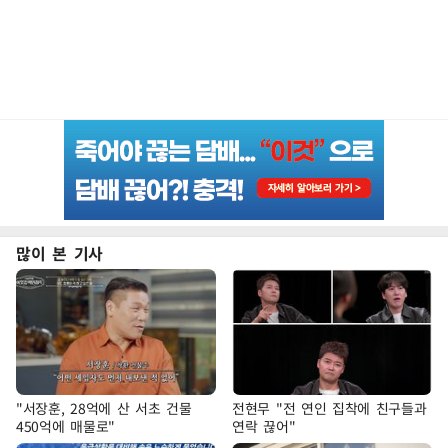
많이 본 기사
"서장훈, 28억에 산 서초 건물
전현무 "전 연인 집착에 친구들과
450억에 매물로"
연락 끊어"