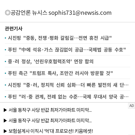
◎공감언론 뉴시스
sophis731@newsis.com
관련기사
시진핑 "중동, 전쟁·평화 갈림길…전면 휴전 시급"
푸틴 "中에 석유·가스 끊김없이 공급…국제법 공동 수호"
중·러 정상, '선린우호협력조약' 연장 합의
푸틴 측근 "트럼프 특사, 조만간 러시아 방문할 것"
시진핑 "중·러, 정치적 신뢰 심화…더 빠른 발전의 새 단계로"
푸틴 "러·중 관계, 전례 없는 수준…국제 무대서 양국 공조 필요"