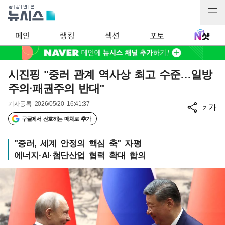
메인
랭킹
섹션
포토
시진핑 "중러 관계 역사상 최고 수준…일방
주의·패권주의 반대"
기사등록
2026/05/20 16:41:37
가
가
구글에서 선호하는 매체로 추가
"중러, 세계 안정의 핵심 축" 자평
에너지·AI·첨단산업 협력 확대 합의