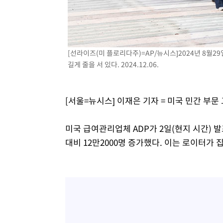
46분 전 >
"여기 떨어졌다"…다누리, 스페이스X 로켓 달 충돌 흔적 포착
1시간 전 >
손흥민, 5경기 연속골 실패…LAFC는 승부차기 끝 과달라하라
3시간 전 >
내일까지 39도 '펄펄'…기상청 "태풍 지나며 폭염 잠시 꺾인
[선라이즈(미 플로리다주)=AP/뉴시스]2024년 8월
길게 줄을 서 있다. 2024.12.06.
[서울=뉴시스] 이재은 기자 = 미국 민간 부문
미국 급여관리업체 ADP가 2일(현지 시간) 
대비 12만2000명 증가했다. 이는 로이터가 