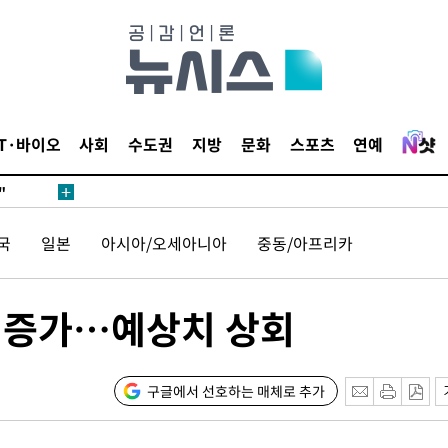
IT·바이오
사회
수도권
지방
문화
스포츠
연예
"
·당황'
국
일본
아시아/오세아니아
중동/아프리카
혐의
명 증가…예상치 상회
 격파
구글에서 선호하는 매체로 추가
다"
수수색(종