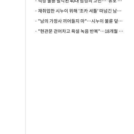
· 직장 불륜 발각된 40대 남성의 고민…"유포 동료 명예훼손·협박죄 고소 가능할까"
· 재취업한 시누이 위해 '조카 셔틀' 떠넘긴 남편…아내 "난 못한다"
· "남의 가정사 끼어들지 마"…시누이 불륜 덮으려는 남편에 억울한 아내
· "현관문 걷어차고 욕설 녹음 반복"…18개월 아기 키우는 집 뒤흔든 '앞집의 비극'