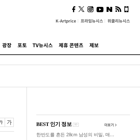
의견, 국토부·LH에 충실히
전달할 것"
K-Artprice
프라임뉴시스
위클리뉴시스
광장
포토
TV뉴시스
제휴 콘텐츠
제보