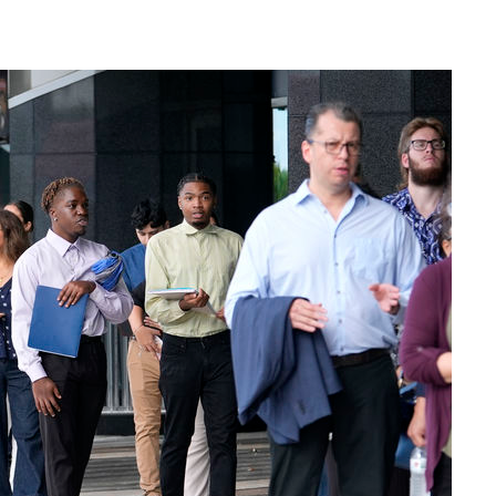
4%↑
침 준수"
수수색
세 강화"
"
·당황'
혐의