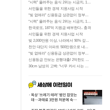
옥상 '쓰레기 테러' 범인 잡았는
데…과태료 3만원 처분에 숙박업
주 허탈