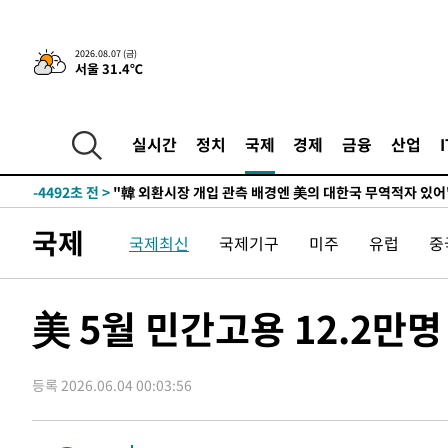
-7639초 전 >
日방위성, 北이 동해로 쏜 발사체는 탄도미사일 가능성
-6069초 전 >
[속보] SKT, 에이닷 서비스 장애 발생…"원인 파악 중"
2026.08.07 (금)
서울 31.4℃
-5475초 전 >
[속보]합참 "북, 동해상으로 미상 발사체 발사"
-4871초 전 >
'낮 최고 39도' 불볕더위…한밤 열대야도 계속[내일날씨]
-4830초 전 >
[속보]7~9일 프로야구 3연전도 폭염 취소…11일 재개
실시간
정치
국제
경제
금융
산업
-4492초 전 >
"韓 외환시장 개입 관측 배경엔 美의 대한국 무역적자 있어
-4319초 전 >
'월드컵 탈락 후폭풍' 축구협회…초유의 압수수색에 '충격
-4159초 전 >
서울 낮 37.9도, 올여름 최고치 경신…영등포 순간 '40도'
국제
국제최신
국제기구
미주
유럽
중
-3721초 전 >
[속보]종합특검, 대검 추가 압수수색…내란 중요임무종사 
3분 전 >
[속보]코스닥, 800p 회복…0.26% 오른 801.67 마감
4분 전 >
[속보]코스피, 301.88포인트(4.58%) 내린 6296.38 마감
美 5월 민간고용 12.2만
6분 전 >
[속보]원·달러 환율, 0.7원 내린 1423.8원 마감
46분 전 >
"여기 떨어졌다"…다누리, 스페이스X 로켓 달 충돌 흔적 포착
등록 2026.06.04 00:03:56
1시간 전 >
손흥민, 5경기 연속골 실패…LAFC는 승부차기 끝 과달라하라
3시간 전 >
내일까지 39도 '펄펄'…기상청 "태풍 지나며 폭염 잠시 꺾인
-25401초 전 >
'월드컵 탈락 후폭풍' 축구협회…11시간 걸린 초유의 압