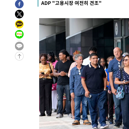
ADP "고용시장 여전히 견조"
합)
-24837초 전 >
[속보] 뉴욕증시, 혼조 출발…나스닥 0.3%↓, 다우 0.1
-23630초 전 >
축구협회, 15년 전 심판 성 접대 파문에 "현재는 내부 지
-22315초 전 >
경찰, '홍명보는 2순위' 결론냈던 스포츠윤리센터도 압
-7911초 전 >
[속보]합참 "北 발사체는 단거리탄도미사일…감시·경계태
-7659초 전 >
日방위성, 北이 동해로 쏜 발사체는 탄도미사일 가능성
-6089초 전 >
[속보] SKT, 에이닷 서비스 장애 발생…"원인 파악 중"
-5495초 전 >
[속보]합참 "북, 동해상으로 미상 발사체 발사"
-4891초 전 >
'낮 최고 39도' 불볕더위…한밤 열대야도 계속[내일날씨]
-4850초 전 >
[속보]7~9일 프로야구 3연전도 폭염 취소…11일 재개
-4512초 전 >
"韓 외환시장 개입 관측 배경엔 美의 대한국 무역적자 있어
-4339초 전 >
'월드컵 탈락 후폭풍' 축구협회…초유의 압수수색에 '충격
-4179초 전 >
서울 낮 37.9도, 올여름 최고치 경신…영등포 순간 '40도'
-3741초 전 >
[속보]종합특검, 대검 추가 압수수색…내란 중요임무종사 
2분 전 >
[속보]코스닥, 800p 회복…0.26% 오른 801.67 마감
3분 전 >
[속보]코스피, 301.88포인트(4.58%) 내린 6296.38 마감
6분 전 >
[속보]원·달러 환율, 0.7원 내린 1423.8원 마감