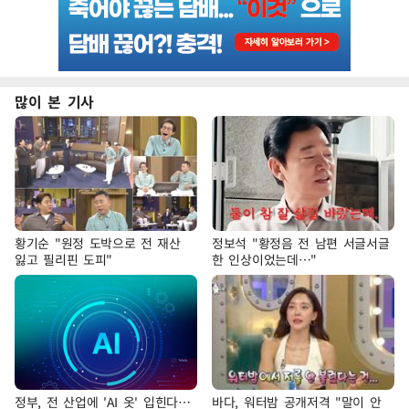
많이 본 기사
황기순 "원정 도박으로 전 재산
정보석 "황정음 전 남편 서글서글
잃고 필리핀 도피"
한 인상이었는데…"
정부, 전 산업에 'AI 옷' 입힌다…
바다, 워터밤 공개저격 "말이 안