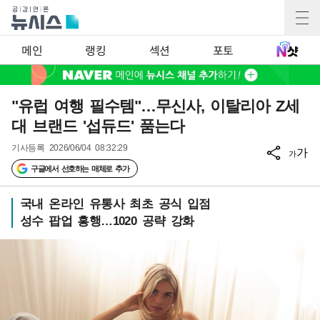
메인
랭킹
섹션
포토
"유럽 여행 필수템"…무신사, 이탈리아 Z세
대 브랜드 '섭듀드' 품는다
기사등록
2026/06/04 08:32:29
가
가
구글에서 선호하는 매체로 추가
국내 온라인 유통사 최초 공식 입점
성수 팝업 흥행…1020 공략 강화