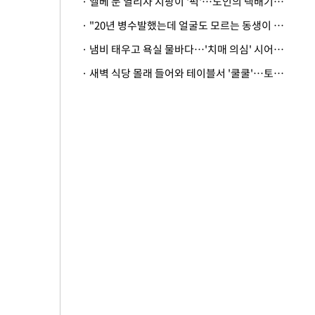
· 엘베 문 열리자 지팡이 '퍽'…노인의 택배기사 폭행 이유
· "20년 병수발했는데 얼굴도 모르는 동생이 유산 절반을"…배다른 형제 상속권 있을까
· 냄비 태우고 욕실 물바다…'치매 의심' 시어머니 검사 권유했다가 '날벼락'
· 새벽 식당 몰래 들어와 테이블서 '쿨쿨'…토사물 남기고 사라진 남성