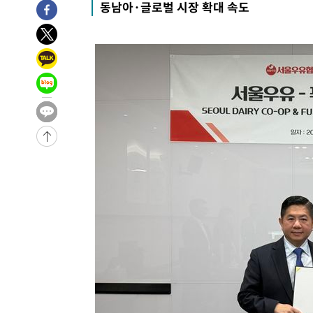
동남아·글로벌 시장 확대 속도
1시간 전 >
[속보] 노원서 40.1도 관측…서울, 2018년 이후 첫 40도
2시간 전 >
[속보]종합특검, '계엄 수용공간 확보' 신용해 前교정본부장 
3시간 전 >
외신들도 주목한 韓축구 파문…"국민적 공분에 수사 재개"
3시간 전 >
11시간 압수수색에 성접대 파문까지…'쑥대밭' 된 축구협회
3시간 전 >
[속보]규제합리화위원회 부위원장에 김태유 서울대 공대 교
후임
-18112초 전 >
이강인, 폭염 속 AT마드리드 첫 훈련…80명 식사 대접까
-15251초 전 >
미 사업체 일자리, 7월에 2.3만개 순감하고 그 전 2개월 1
하향수정 (2보)
-14699초 전 >
[속보] 미 사업체, 일자리 7월에 2.3만 개 줄어…실업률은
↓
-10562초 전 >
[속보]이 대통령 "부동산 공급 기존 사고방식 매달리지 
실천"
-9647초 전 >
이란, "오만과 '중앙 단일 루트' 합의…북쪽 인바운드·남
드는 임시"
-1215초 전 >
"낮 기온 소폭 하락"…수도권 폭염중대경보, 폭염경보로 
-1179초 전 >
[속보]이 대통령, '호우피해' 안동·의성 관할 4개 면 특별
포
-1142초 전 >
[단독]중수청 지원 검사들, 정원 초과 시 낮은 계급 임용…
갈 수도
14분 전 >
낮 최고 37도 찜통더위…곳곳 소나기·강원 많은 비[내일날씨]
43분 전 >
SK하이닉스, 용인·청주 팹에 54조 투자…"AI 메모리 수요 선
1시간 전 >
여자배구 이재영·이다영 자매, 아제르바이잔 투란VC 입단