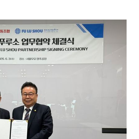
기소
수…이병태
지(종합)
0.3만개
 4.1%로
말고 과감히
쪽 아웃바운
하향
재난지역 선
희망지 못
제 대응"