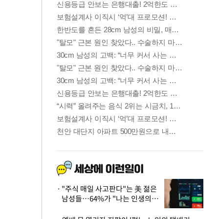
"주식 매일 사고판다"는 美 젊은
남성들…64%가 "나는 인생의
패배자“