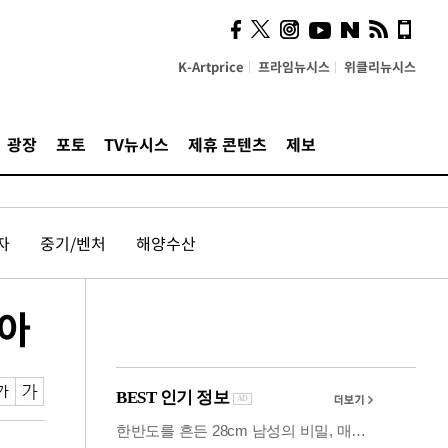
시, 스마트폰 액세서리에
NFC 더했다
K-Artprice
프라임뉴시스
위클리뉴시스
광장
포토
TV뉴시스
제휴 콘텐츠
제보
자
중기/벤처
해양수산
잡아