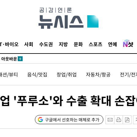
수…이병태
지(종합)
0.3만개
 4.1%로
말고 과감히
IT·바이오
사회
수도권
지방
문화
스포츠
연예
쪽 아웃바운
하향
재난지역 선
패션/뷰티
음식/맛집
창업/취업
자동차/항공
전기/전
희망지 못
제 대응"
업 '푸루소'와 수출 확대 손
구글에서 선호하는 매체로 추가
쳐