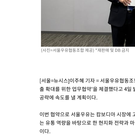
1시간 전 >
외국인 심판 성 접대 7경기 들여다보니…한국 축구 '5승 2무'
1시간 전 >
[속보]코스닥, 2.86포인트(0.36%) 내린 798.81마감
1시간 전 >
[속보]코스피, 6200선 약보합…0.60% 내린 6258.77에 마
1시간 전 >
[속보]원·달러 환율, 7.7원 내린 1416.1원 마감
1시간 전 >
[속보] 노원서 40.1도 관측…서울, 2018년 이후 첫 40도
(사진=서울우유협동조합 제공) *재판매 및 DB 금지
2시간 전 >
[속보]종합특검, '계엄 수용공간 확보' 신용해 前교정본부장 
3시간 전 >
외신들도 주목한 韓축구 파문…"국민적 공분에 수사 재개"
3시간 전 >
11시간 압수수색에 성접대 파문까지…'쑥대밭' 된 축구협회
3시간 전 >
[속보]규제합리화위원회 부위원장에 김태유 서울대 공대 교
[서울=뉴시스]이주혜 기자 = 서울우유협동조
후임
출 확대를 위한 업무협약'을 체결했다고 4일
공략에 속도를 낼 계획이다.
이번 협약으로 서울우유는 캄보디아 시장에 고
는 유통 역량을 바탕으로 한 현지화 전략과 
이다.