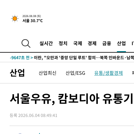
3시간 전 >
[속보]규제합리화위원회 부위원장에 김태유 서울대 공대 교
후임
-18112초 전 >
이강인, 폭염 속 AT마드리드 첫 훈련…80명 식사 대접까
2026.08.08 (토)
서울 30.7℃
-15251초 전 >
미 사업체 일자리, 7월에 2.3만개 순감하고 그 전 2개월 1
하향수정 (2보)
-14699초 전 >
[속보] 미 사업체, 일자리 7월에 2.3만 개 줄어…실업률은
↓
-10562초 전 >
[속보]이 대통령 "부동산 공급 기존 사고방식 매달리지 
실시간
정치
국제
경제
금융
산업
실천"
-9647초 전 >
이란, "오만과 '중앙 단일 루트' 합의…북쪽 인바운드·남
드는 임시"
-1215초 전 >
"낮 기온 소폭 하락"…수도권 폭염중대경보, 폭염경보로 
-1179초 전 >
[속보]이 대통령, '호우피해' 안동·의성 관할 4개 면 특별
산업
산업최신
산업/ESG
유통/생활경제
포
-1142초 전 >
[단독]중수청 지원 검사들, 정원 초과 시 낮은 계급 임용…
갈 수도
14분 전 >
낮 최고 37도 찜통더위…곳곳 소나기·강원 많은 비[내일날씨]
43분 전 >
SK하이닉스, 용인·청주 팹에 54조 투자…"AI 메모리 수요 선
서울우유, 캄보디아 유통기
1시간 전 >
여자배구 이재영·이다영 자매, 아제르바이잔 투란VC 입단
1시간 전 >
외국인 심판 성 접대 7경기 들여다보니…한국 축구 '5승 2무'
등록 2026.06.04 08:49:41
1시간 전 >
[속보]코스닥, 2.86포인트(0.36%) 내린 798.81마감
1시간 전 >
[속보]코스피, 6200선 약보합…0.60% 내린 6258.77에 마
1시간 전 >
[속보]원·달러 환율, 7.7원 내린 1416.1원 마감