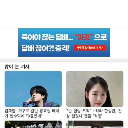
많이 본 기사
김희철, 거꾸로 걸린 광복절 태극
"손 떨림 포착"…카라 한승연, 건
기 현수막에 "X돌았네"
강 괜찮나 팬들 '걱정'