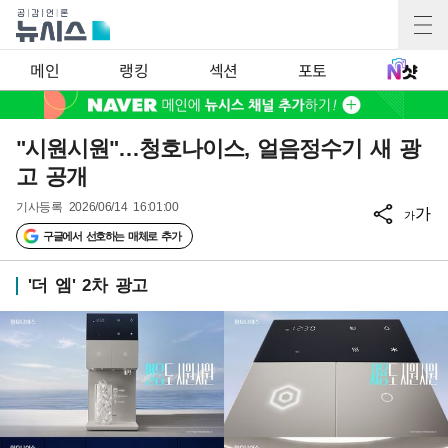
메인
랭킹
섹션
포토
"시원시원"…청호나이스, 얼음정수기 새 광
고 공개
기사등록
2026/06/14 16:01:00
가
가
구글에서 선호하는 매체로 추가
'더 엠' 2차 광고