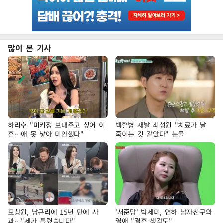
많이 본 기사
하리수 "미키정 보내주고 싶어 이
백혈병 재발 최성원 "치료가 날
혼…애 못 낳아 미안했다"
죽이는 것 같았다" 눈물
표창원, 남규리에 15년 만에 사
'서준맘' 박세미, 연하 남자친구와
과…"제가 틀렸습니다"
열애 "결혼 생각도"