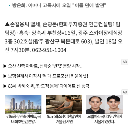
방은희, 어머니 고독사에 오열 "이틀 만에 발견"
▲손길용씨 별세, 손광돈(한화투자증권 연금컨설팅1팀
팀장)·홍숙·양숙씨 부친상=16일, 광주 스카이장례식장
3층 302호실(광주 광산구 북문대로 603), 발인 18일 오
전 7시30분. 062-951-1004