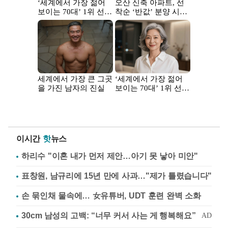
이시간
핫
뉴스
하리수 "이혼 내가 먼저 제안…아기 못 낳아 미안"
표창원, 남규리에 15년 만에 사과…"제가 틀렸습니다"
손 묶인채 물속에… 女유튜버, UDT 훈련 완벽 소화