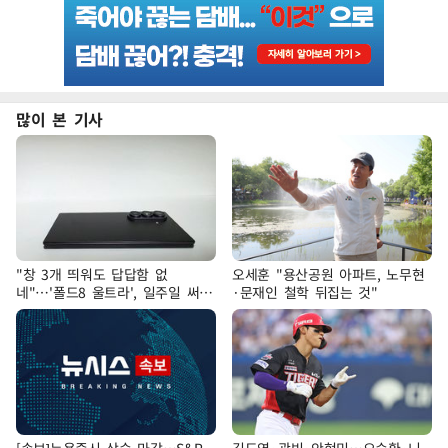
많이 본 기사
"창 3개 띄워도 답답함 없
오세훈 "용산공원 아파트, 노무현
네"…'폴드8 울트라', 일주일 써보
·문재인 철학 뒤집는 것"
니