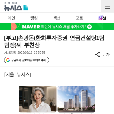
메인
랭킹
섹션
포토
[부고]손광돈(한화투자증권 연금컨설팅1팀
팀장)씨 부친상
기사등록
2026/06/16 16:59:53
가
가
구글에서 선호하는 매체로 추가
[서울=뉴시스]