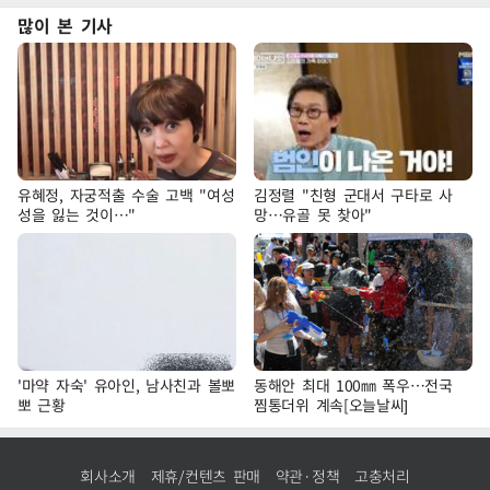
많이 본 기사
유혜정, 자궁적출 수술 고백 "여성
김정렬 "친형 군대서 구타로 사
성을 잃는 것이…"
망…유골 못 찾아"
'마약 자숙' 유아인, 남사친과 볼뽀
동해안 최대 100㎜ 폭우…전국
뽀 근황
찜통더위 계속[오늘날씨]
회사소개
제휴/컨텐츠 판매
약관·정책
고충처리