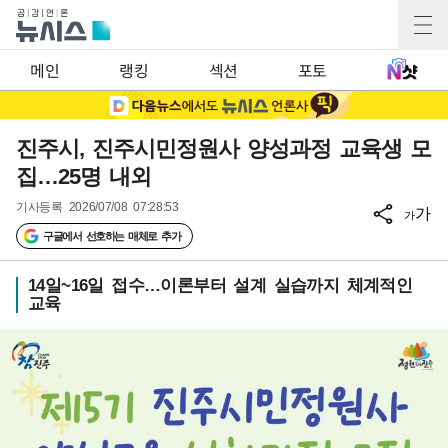
메인
랭킹
섹션
포토
진주시, 진주시민정원사 양성과정 교육생 모
집…25명 내외
기사등록
2026/07/08 07:28:53
가
가
구글에서 선호하는 매체로 추가
14일~16일 접수…이론부터 설계 실습까지 체계적인
교육