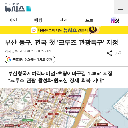
메인
랭킹
섹션
포토
부산 동구, 전국 첫 '크루즈 관광특구' 지정
기사등록
2026/07/08 07:27:09
가
가
구글에서 선호하는 매체로 추가
부산항국제여객터미널~초량이바구길 1.48㎢ 지정
"크루즈 관광 활성화·원도심 경제 회복 기대"