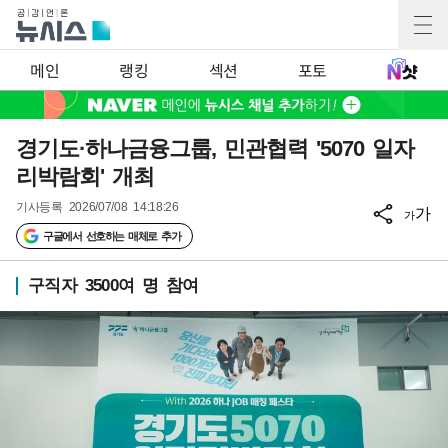
메인
랭킹
섹션
포토
경기도·하나금융그룹, 민관협력 '5070 일자
리박람회' 개최
기사등록
2026/07/08 14:18:26
가
가
구글에서 선호하는 매체로 추가
구직자 3500여 명 참여