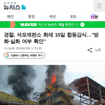
메인
랭킹
섹션
포토
경찰, 석포제련소 화재 10일 합동감식…"방
화·실화 여부 확인"
기사등록
2026/07/09 17:51:03
가
가
구글에서 선호하는 매체로 추가