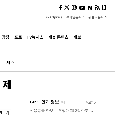
의견, 국토부·LH에 충실히
전달할 것"
K-Artprice
프라임뉴시스
위클리뉴시스
광장
포토
TV뉴시스
제휴 콘텐츠
제보
제주
 제