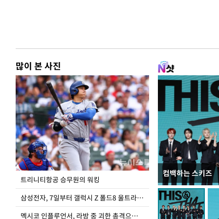
많이 본 사진
컴백하는 스키즈
입추 하루 앞둔 
트리니티항공 승무원의 워킹
폭염
삼성전자, 7일부터 갤럭시 Z 폴드8 울트라·폴드8·플립8 출시
멕시코 인플루언서, 라방 중 괴한 총격으로 사망