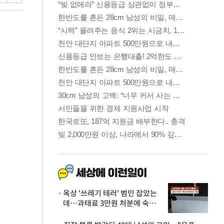
옥상 '쓰레기 테러' 범인 잡았는
데…과태료 3만원 처분에 숙박업
주 허탈