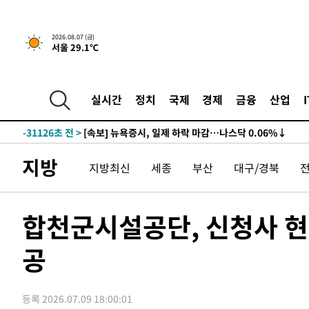
2026.08.07 (금)
서울 29.1℃
실시간
정치
국제
경제
금융
산업
-31126초 전 >
[속보] 뉴욕증시, 일제 하락 마감…나스닥 0.06%↓
지방
지방최신
세종
부산
대구/경북
합천군시설공단, 신청사 현
공
등록 2026.07.09 18:00:01