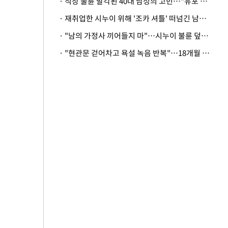
· 직장 불륜 발각된 40대 남성의 고민…"유포 동료 명예훼손·협박죄 고소 가능할까"
· 재취업한 시누이 위해 '조카 셔틀' 떠넘긴 남편…아내 "난 못한다"
· "남의 가정사 끼어들지 마"…시누이 불륜 덮으려는 남편에 억울한 아내
· "현관문 걷어차고 욕설 녹음 반복"…18개월 아기 키우는 집 뒤흔든 '앞집의 비극'