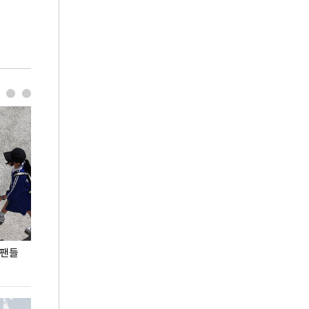
 팬들
이 대통령, '청년 대책 속도 높여야…폭염 문제도
입추 코앞인데 전
총력 대응'