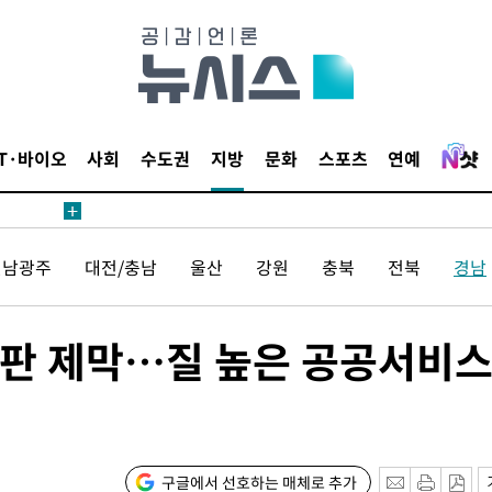
IT·바이오
사회
수도권
지방
문화
스포츠
연예
전남광주
대전/충남
울산
강원
충북
전북
경남
판 제막…질 높은 공공서비스
구글에서 선호하는 매체로 추가