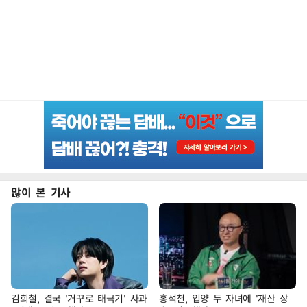
많이 본 기사
김희철, 결국 '거꾸로 태극기' 사과
홍석천, 입양 두 자녀에 '재산 상