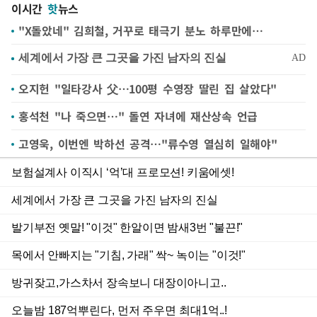
이시간
핫
뉴스
"X돌았네" 김희철, 거꾸로 태극기 분노 하루만에…
오지헌 "일타강사 父…100평 수영장 딸린 집 살았다"
홍석천 "나 죽으면…" 돌연 자녀에 재산상속 언급
고영욱, 이번엔 박하선 공격…"류수영 열심히 일해야"