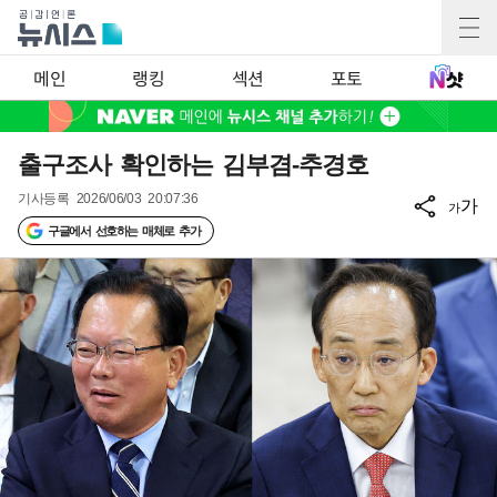
메인
랭킹
섹션
포토
출구조사 확인하는 김부겸-추경호
기사등록
2026/06/03 20:07:36
가
가
구글에서 선호하는 매체로 추가