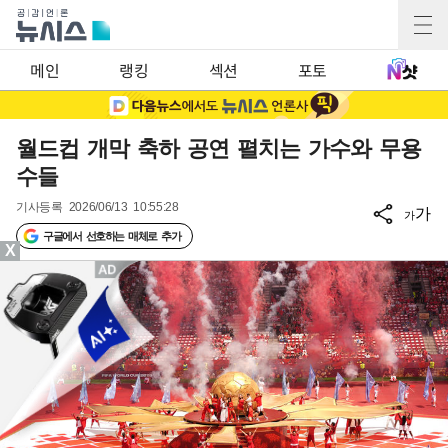
메인
랭킹
섹션
포토
월드컵 개막 축하 공연 펼치는 가수와 무용
수들
기사등록
2026/06/13 10:55:28
가
가
구글에서 선호하는 매체로 추가
X