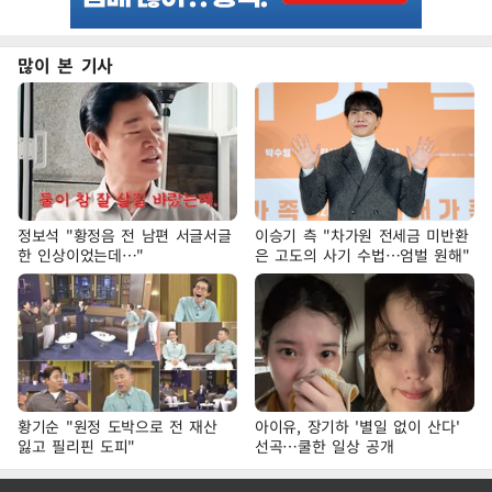
많이 본 기사
정보석 "황정음 전 남편 서글서글
이승기 측 "차가원 전세금 미반환
한 인상이었는데…"
은 고도의 사기 수법…엄벌 원해"
황기순 "원정 도박으로 전 재산
아이유, 장기하 '별일 없이 산다'
잃고 필리핀 도피"
선곡…쿨한 일상 공개