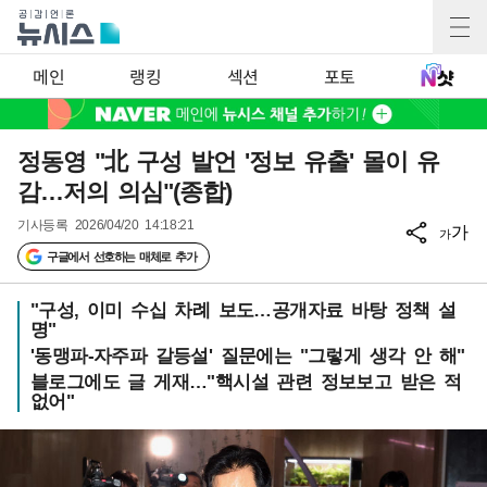
메인
랭킹
섹션
포토
정동영 "北 구성 발언 '정보 유출' 몰이 유
감…저의 의심"(종합)
기사등록
2026/04/20 14:18:21
가
가
구글에서 선호하는 매체로 추가
"구성, 이미 수십 차례 보도…공개자료 바탕 정책 설
명"
'동맹파-자주파 갈등설' 질문에는 "그렇게 생각 안 해"
블로그에도 글 게재…"핵시설 관련 정보보고 받은 적
없어"