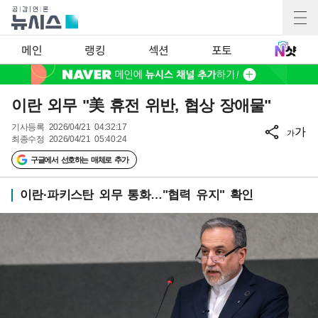
메인
랭킹
섹션
포토
이란 외무 "美 휴전 위반, 협상 장애물"
기사등록
2026/04/21 04:32:17
가
가
최종수정
2026/04/21 05:40:24
구글에서 선호하는 매체로 추가
이란·파키스탄 외무 통화…"협력 유지" 확인