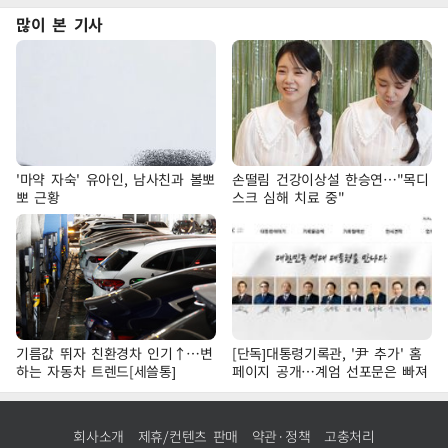
많이 본 기사
'마약 자숙' 유아인, 남사친과 볼뽀
손떨림 건강이상설 한승연…"목디
뽀 근황
스크 심해 치료 중"
기름값 뛰자 친환경차 인기↑…변
[단독]대통령기록관, '尹 추가' 홈
하는 자동차 트렌드[세쓸통]
페이지 공개…계엄 선포문은 빠져
회사소개
제휴/컨텐츠 판매
약관·정책
고충처리