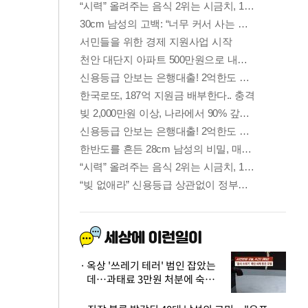
옥상 '쓰레기 테러' 범인 잡았는
데…과태료 3만원 처분에 숙박업
주 허탈