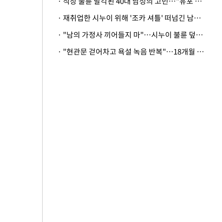
· 직장 불륜 발각된 40대 남성의 고민…"유포 동료 명예훼손·협박죄 고소 가능할까"
· 재취업한 시누이 위해 '조카 셔틀' 떠넘긴 남편…아내 "난 못한다"
· "남의 가정사 끼어들지 마"…시누이 불륜 덮으려는 남편에 억울한 아내
· "현관문 걷어차고 욕설 녹음 반복"…18개월 아기 키우는 집 뒤흔든 '앞집의 비극'