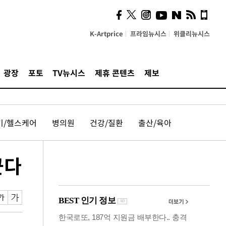
의견, 국토부·LH에 충실히
전달할 것"
K-Artprice
프라임뉴시스
위클리뉴시스
광장
포토
TV뉴시스
제휴 콘텐츠
제보
기/헬스케어
병의원
건강/질환
출산/육아
꾼다