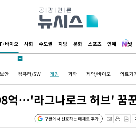
20일 후
IT·바이오
사회
수도권
지방
문화
스포츠
연예
20일 후
보안
컴퓨터/SW
게임
과학
제약/바이오
의료기
08억…'라그나로크 허브' 꿈
구글에서 선호하는 매체로 추가