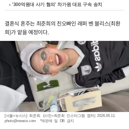
'300억원대 사기 혐의' 차가원 대표 구속 송치
결혼식 혼주는 최준희의 친오빠인 래퍼 벤 블리스(최환
희)가 맡을 예정이다.
[서울=뉴시스] 최준희. (사진=최준희 인스타그램 캡처) 2026.05.11.
photo@newsis.com
*재판매 및 DB 금지