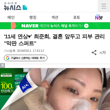
메인
랭킹
섹션
포토
'11세 연상♥' 최준희, 결혼 앞두고 피부 관리
"막판 스퍼트"
기사등록
2026/05/11 17:43:13
가
가
구글에서 선호하는 매체로 추가
X