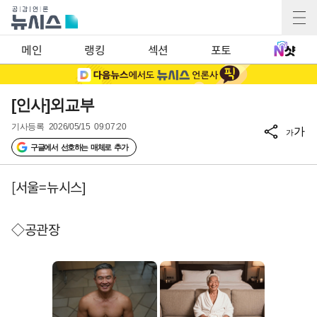
메인
랭킹
섹션
포토
[인사]외교부
기사등록
2026/05/15 09:07:20
가
가
구글에서 선호하는 매체로 추가
[서울=뉴시스]
◇공관장