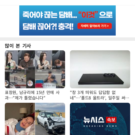
많이 본 기사
표창원, 남규리에 15년 만에 사
"창 3개 띄워도 답답함 없
과…"제가 틀렸습니다"
네"…'폴드8 울트라', 일주일 써보
니