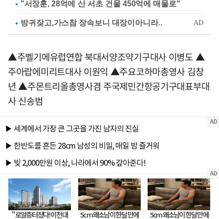
"서장훈, 28억에 산 서초 건물 450억에 매물로"
▲주벨기에유럽연합 북대서양조약기구대사 이병도 ▲
주아랍에미리트대사 이원익 ▲주요코하마총영사 김창
년 ▲주몬트리올총영사겸 주국제민간항공기구대표부대
사 신송범