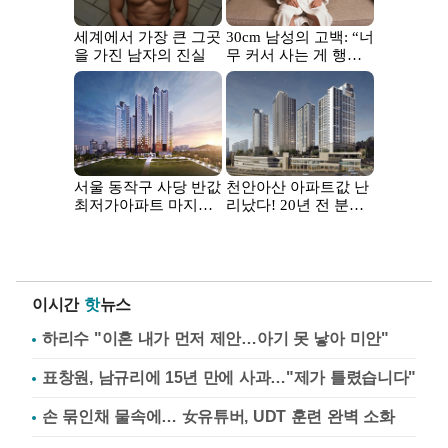
이시간
핫
뉴스
하리수 "이혼 내가 먼저 제안…아기 못 낳아 미안"
표창원, 남규리에 15년 만에 사과…"제가 틀렸습니다"
손 묶인채 물속에… 女유튜버, UDT 훈련 완벽 소화