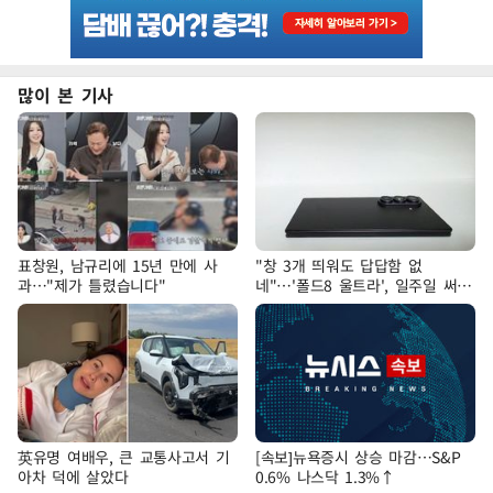
많이 본 기사
표창원, 남규리에 15년 만에 사
"창 3개 띄워도 답답함 없
과…"제가 틀렸습니다"
네"…'폴드8 울트라', 일주일 써보
니
英유명 여배우, 큰 교통사고서 기
[속보]뉴욕증시 상승 마감…S&P
아차 덕에 살았다
0.6% 나스닥 1.3%↑