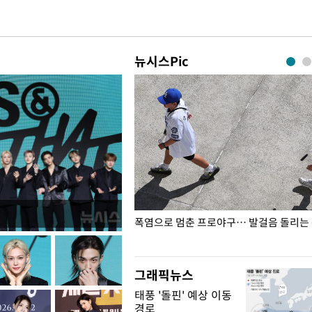
뉴시스Pic
전남광주… 열화상 카메라에 담긴
폭염으로 멈춘 프로야구… 발걸음 돌리는
그래픽뉴스
태풍 '돌핀' 예상 이동
경로