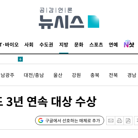
20일 후
IT·바이오
사회
수도권
지방
문화
스포츠
연예
20일 후
전남광주
대전/충남
울산
강원
충북
전북
경남
 3년 연속 대상 수상
구글에서 선호하는 매체로 추가