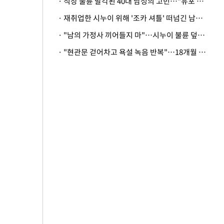
· 직장 불륜 발각된 40대 남성의 고민…"유포 동료 명예훼손·협박죄 고소 가능할까"
· 재취업한 시누이 위해 '조카 셔틀' 떠넘긴 남편…아내 "난 못한다"
· "남의 가정사 끼어들지 마"…시누이 불륜 덮으려는 남편에 억울한 아내
· "현관문 걷어차고 욕설 녹음 반복"…18개월 아기 키우는 집 뒤흔든 '앞집의 비극'