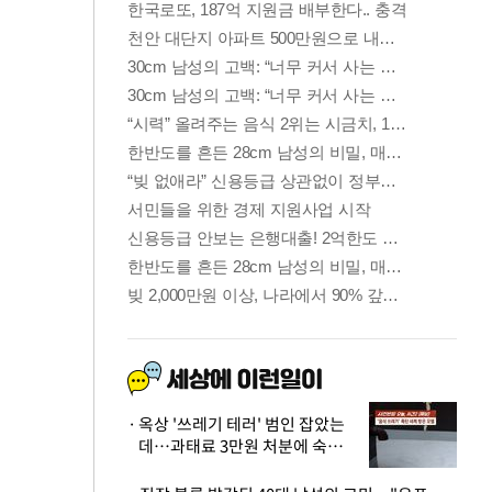
옥상 '쓰레기 테러' 범인 잡았는
데…과태료 3만원 처분에 숙박업
주 허탈