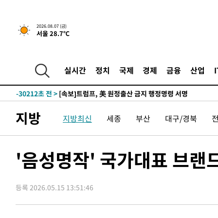
2026.08.07 (금)
서울 28.7℃
-27912초 전 >
[속보] 뉴욕증시, 일제 하락 마감…나스닥 0.06%↓
-32061초 전 >
[속보]美, 폴리실리콘 수입 규제…파생제품 15% 관세, 1
실시간
정치
국제
경제
금융
산업
발효
-30212초 전 >
[속보]트럼프, 美 원정출산 금지 행정명령 서명
-27912초 전 >
[속보] 뉴욕증시, 일제 하락 마감…나스닥 0.06%↓
-32061초 전 >
[속보]美, 폴리실리콘 수입 규제…파생제품 15% 관세, 1
지방
지방최신
세종
부산
대구/경북
발효
-30212초 전 >
[속보]트럼프, 美 원정출산 금지 행정명령 서명
-27912초 전 >
[속보] 뉴욕증시, 일제 하락 마감…나스닥 0.06%↓
'음성명작' 국가대표 브랜드
등록 2026.05.15 13:51:46