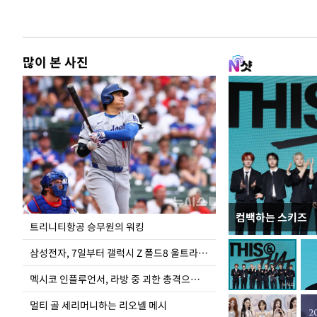
많이 본 사진
컴백하는 스키즈
입추 하루 앞둔 
트리니티항공 승무원의 워킹
폭염
삼성전자, 7일부터 갤럭시 Z 폴드8 울트라·폴드8·플립8 출시
멕시코 인플루언서, 라방 중 괴한 총격으로 사망
멀티 골 세리머니하는 리오넬 메시