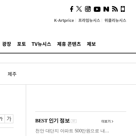
의견, 국토부·LH에 충실히
전달할 것"
K-Artprice
프라임뉴시스
위클리뉴시스
광장
포토
TV뉴시스
제휴 콘텐츠
제보
제주