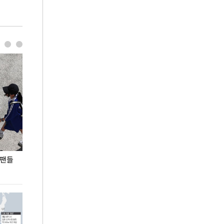
 팬들
이 대통령, '청년 대책 속도 높여야…폭염 문제도
입추 코앞인데 전
총력 대응'