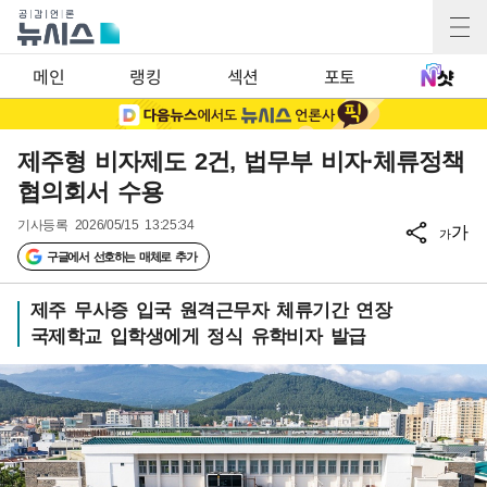
메인
랭킹
섹션
포토
제주형 비자제도 2건, 법무부 비자·체류정책
협의회서 수용
기사등록
2026/05/15 13:25:34
가
가
구글에서 선호하는 매체로 추가
제주 무사증 입국 원격근무자 체류기간 연장
국제학교 입학생에게 정식 유학비자 발급