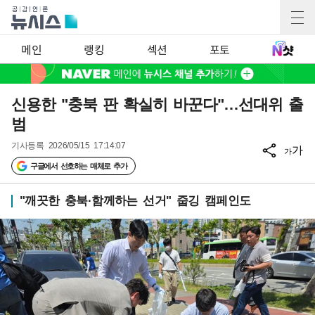
메인
랭킹
섹션
포토
신용한 "충북 판 확실히 바꾼다"…선대위 출
범
기사등록
2026/05/15 17:14:07
가
가
구글에서 선호하는 매체로 추가
"깨끗한 충북·함께하는 선거" 줍깅 캠페인도