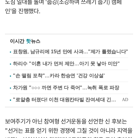
도심 일대를 돌며 '줍깅(조깅하며 쓰레기 줍기) 캠페
인'을 진행했다.
이시간
핫
뉴스
표창원, 남규리에 15년 만에 사과…"제가 틀렸습니다"
하리수 "이혼 내가 먼저 제안…아기 못 낳아 미안"
"손 떨림 포착"…카라 한승연 '건강 이상설'
차가원 "○○○ 까면 주변 다 죽어"…녹취 폭로 파장
보여주기가 아닌 참여형 선거운동을 선언한 신 후보는
"선거는 표를 얻기 위한 경쟁에 그칠 것이 아니라 지역을