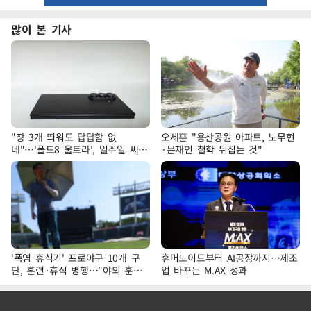
많이 본 기사
"창 3개 띄워도 답답함 없
오세훈 "용산공원 아파트, 노무현
네"…'폴드8 울트라', 일주일 써보
·문재인 철학 뒤집는 것"
니
'폭염 휴식기' 프로야구 10개 구
휴머노이드부터 AI공장까지…제조
단, 훈련·휴식 병행…"야외 훈련
업 바꾸는 M.AX 성과
해도 안전 최우선"