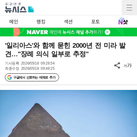
메인
랭킹
섹션
포토
'일리아스'와 함께 묻힌 2000년 전 미라 발
견…"장례 의식 일부로 추정"
기사등록
2026/05/18 09:28:54
가
가
최종수정
2026/05/18 09:48:25
구글에서 선호하는 매체로 추가