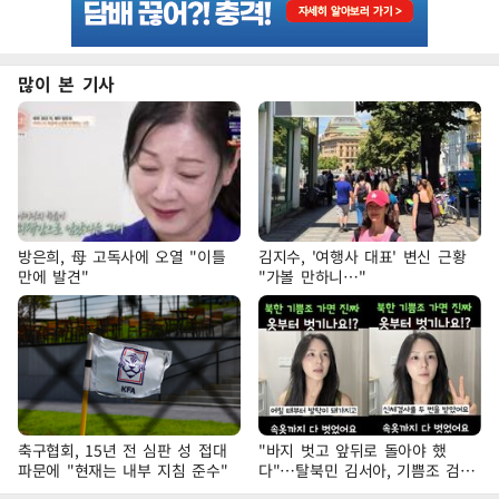
많이 본 기사
방은희, 母 고독사에 오열 "이틀
김지수, '여행사 대표' 변신 근황
만에 발견"
"가볼 만하니…"
축구협회, 15년 전 심판 성 접대
"바지 벗고 앞뒤로 돌아야 했
파문에 "현재는 내부 지침 준수"
다"…탈북민 김서아, 기쁨조 검사
수치심 회상