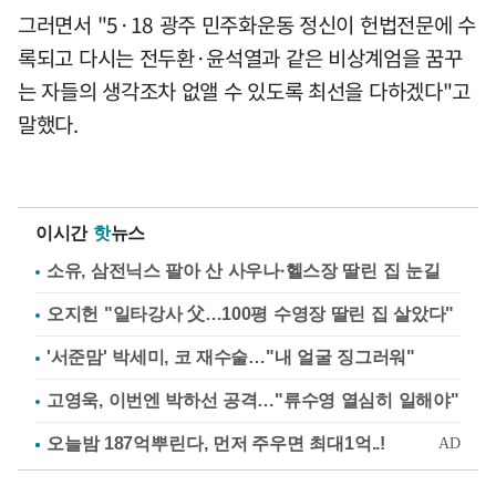
그러면서 "5·18 광주 민주화운동 정신이 헌법전문에 수
록되고 다시는 전두환·윤석열과 같은 비상계엄을 꿈꾸
는 자들의 생각조차 없앨 수 있도록 최선을 다하겠다"고
말했다.
이시간
핫
뉴스
소유, 삼전닉스 팔아 산 사우나·헬스장 딸린 집 눈길
오지헌 "일타강사 父…100평 수영장 딸린 집 살았다"
'서준맘' 박세미, 코 재수술…"내 얼굴 징그러워"
고영욱, 이번엔 박하선 공격…"류수영 열심히 일해야"