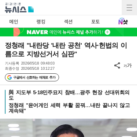
메인
랭킹
섹션
포토
정청래 "내란당 '내란 공천' 역사·헌법의 이
름으로 지방선거서 심판"
기사등록
2026/05/18 09:48:03
가
가
최종수정
2026/05/18 10:12:27
구글에서 선호하는 매체로 추가
與 지도부 5·18민주묘지 참배…광주 현장 선대위회의
도
정청래 "윤어게인 세력 부활 꿈꿔…내란 끝나지 않고
계속돼"