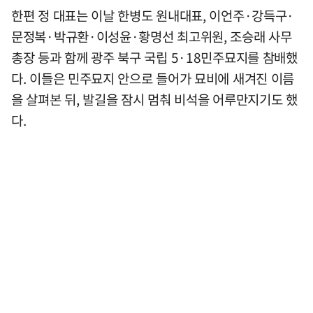
한편 정 대표는 이날 한병도 원내대표, 이언주·강득구·
문정복·박규환·이성윤·황명선 최고위원, 조승래 사무
총장 등과 함께 광주 북구 국립 5·18민주묘지를 참배했
다. 이들은 민주묘지 안으로 들어가 묘비에 새겨진 이름
을 살펴본 뒤, 발길을 잠시 멈춰 비석을 어루만지기도 했
다.