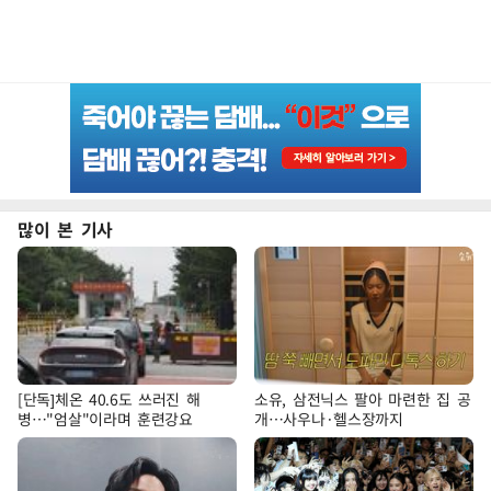
많이 본 기사
[단독]체온 40.6도 쓰러진 해
소유, 삼전닉스 팔아 마련한 집 공
병…"엄살"이라며 훈련강요
개…사우나·헬스장까지