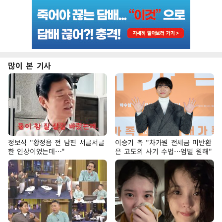
많이 본 기사
정보석 "황정음 전 남편 서글서글
이승기 측 "차가원 전세금 미반환
한 인상이었는데…"
은 고도의 사기 수법…엄벌 원해"