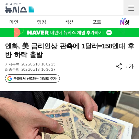
메인
랭킹
섹션
포토
엔화, 美 금리인상 관측에 1달러=158엔대 후
반 하락 출발
기사등록
2026/05/18 10:02:25
가
가
최종수정
2026/05/18 10:36:27
구글에서 선호하는 매체로 추가