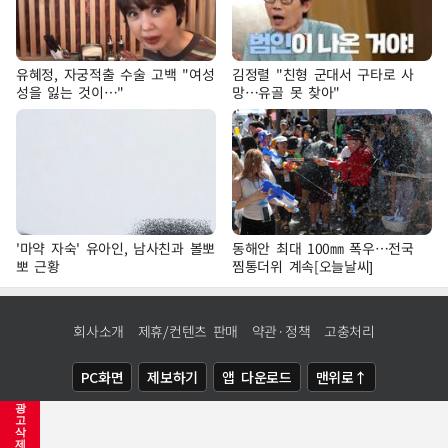
유혜정, 자궁적출 수술 고백 "여성
김정렬 "친형 군대서 구타로 사
성을 잃는 것이…"
망…유골 못 찾아"
'마약 자숙' 유아인, 남사친과 볼뽀
동해안 최대 100㎜ 폭우…전국
뽀 근황
찜통더위 계속[오늘날씨]
회사소개
제휴/컨텐츠 판매
약관·정책
고충처리
PC화면
제보하기
앱 다운로드
맨위로↑
광
COPYRIGHTⓒ
NEWSIS
ALL RIGHTS RESERVED.
고
삭
제