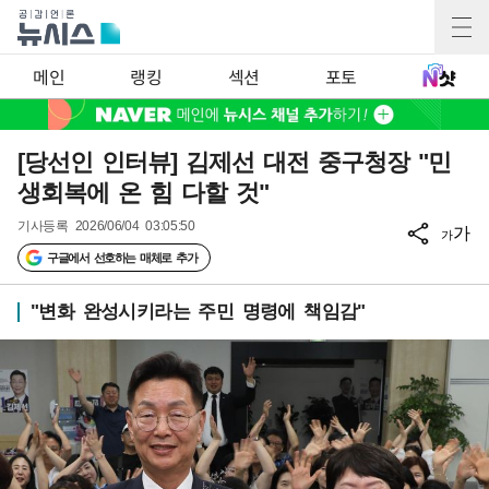
메인
랭킹
섹션
포토
[당선인 인터뷰] 김제선 대전 중구청장 "민
생회복에 온 힘 다할 것"
기사등록
2026/06/04 03:05:50
가
가
구글에서 선호하는 매체로 추가
"변화 완성시키라는 주민 명령에 책임감"