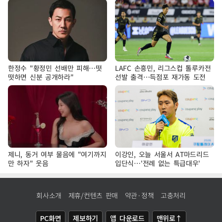
한정수 "황정민 선배만 피해…떳
LAFC 손흥민, 리그스컵 톨루카전
떳하면 신분 공개하라"
선발 출격…득점포 재가동 도전
제니, 동거 여부 물음에 "여기까지
이강인, 오늘 서울서 AT마드리드
만 하자" 웃음
입단식…'전례 없는 특급대우'
회사소개
제휴/컨텐츠 판매
약관·정책
고충처리
PC화면
제보하기
앱 다운로드
맨위로↑